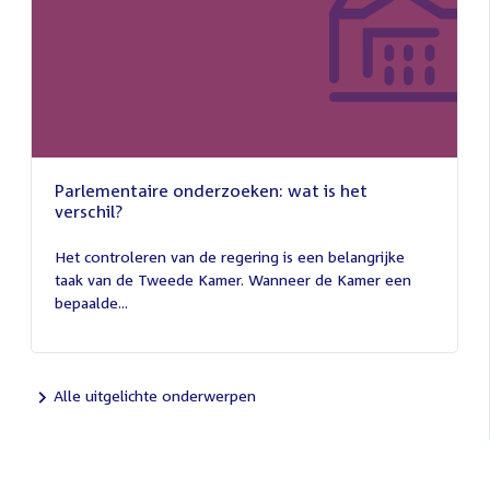
Parlementaire onderzoeken: wat is het
verschil?
13
juli
Het controleren van de regering is een belangrijke
2026
taak van de Tweede Kamer. Wanneer de Kamer een
bepaalde...
Alle uitgelichte onderwerpen