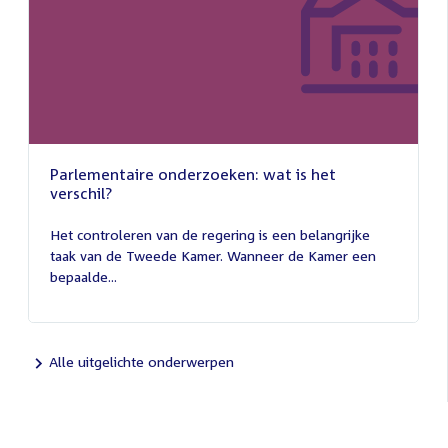
Parlementaire onderzoeken: wat is het
verschil?
13
juli
Het controleren van de regering is een belangrijke
2026
taak van de Tweede Kamer. Wanneer de Kamer een
bepaalde...
Alle uitgelichte onderwerpen