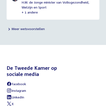
H.M. de Jonge minister van Volksgezondheid,
Welzijn en Sport
+ 1 andere
Meer wetsvoorstellen
De Tweede Kamer op
sociale media
Facebook
External
link:
Instagram
External
link:
LinkedIn
External
link:
X
External