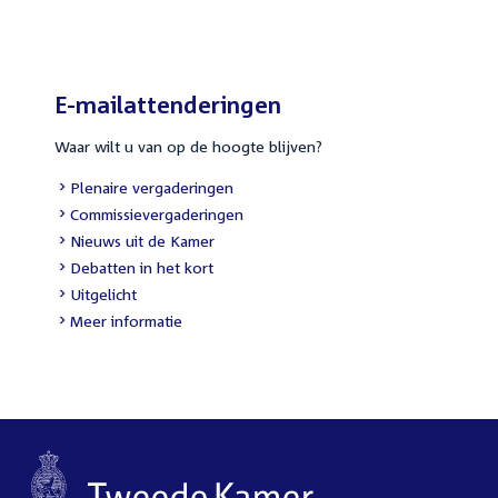
link:
E-mailattenderingen
Waar wilt u van op de hoogte blijven?
External
Plenaire vergaderingen
link:
External
Commissievergaderingen
link:
External
Nieuws uit de Kamer
link:
External
Debatten in het kort
link:
External
Uitgelicht
link:
Meer informatie