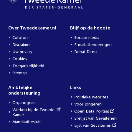
Over Tweedekamer.nl
Blijf op de hoogte
Colofon
Sociale media
Disclaimer
E-mailattenderingen
Uw privacy
Debat Direct
Cookies
Toegankelijkheid
Sitemap
Ambtelijke
Links
ondersteuning
Politieke websites
Organogram
Voor jongeren
External
Werken bij de Tweede
External
Open Data Portaal
link:
Kamer
link:
Erelijst van Gevallenen
Mandaatbesluit
External
Lijst van Gevallenen
link: