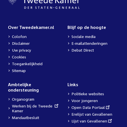
Over Tweedekamer.nl
Blijf op de hoogte
Colofon
Sociale media
Disclaimer
E-mailattenderingen
Uw privacy
Debat Direct
Cookies
Toegankelijkheid
Sitemap
Ambtelijke
Links
ondersteuning
Politieke websites
Organogram
Voor jongeren
External
Werken bij de Tweede
External
Open Data Portaal
link:
Kamer
link:
Erelijst van Gevallenen
Mandaatbesluit
External
Lijst van Gevallenen
link: