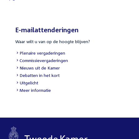
External
link:
E-mailattenderingen
Waar wilt u van op de hoogte blijven?
External
Plenaire vergaderingen
link:
External
Commissievergaderingen
link:
External
Nieuws uit de Kamer
link:
External
Debatten in het kort
link:
External
Uitgelicht
link:
Meer informatie