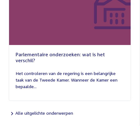
Parlementaire onderzoeken: wat is het
verschil?
13
juli
Het controleren van de regering is een belangrijke
2026
taak van de Tweede Kamer. Wanneer de Kamer een
bepaalde...
Alle uitgelichte onderwerpen