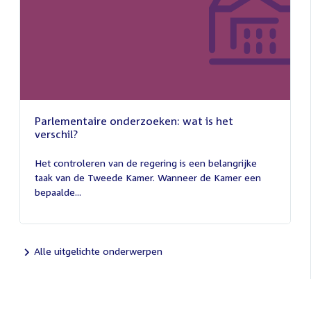
Parlementaire onderzoeken: wat is het
verschil?
13
juli
Het controleren van de regering is een belangrijke
2026
taak van de Tweede Kamer. Wanneer de Kamer een
bepaalde...
Alle uitgelichte onderwerpen