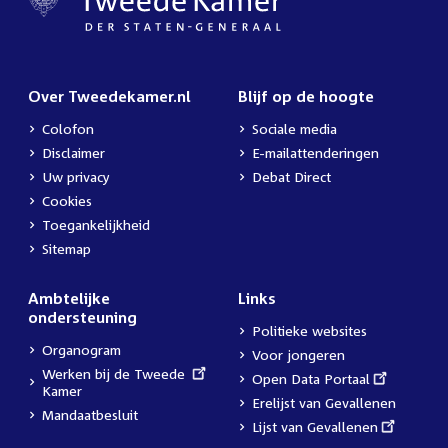
Over Tweedekamer.nl
Blijf op de hoogte
Colofon
Sociale media
Disclaimer
E-mailattenderingen
Uw privacy
Debat Direct
Cookies
Toegankelijkheid
Sitemap
Ambtelijke
Links
ondersteuning
Politieke websites
Organogram
Voor jongeren
External
Werken bij de Tweede
External
Open Data Portaal
link:
Kamer
link:
Erelijst van Gevallenen
Mandaatbesluit
External
Lijst van Gevallenen
link: