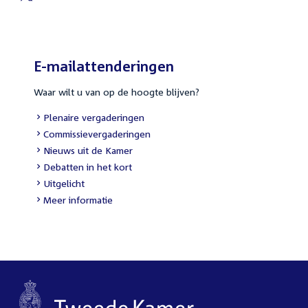
External
link:
E-mailattenderingen
Waar wilt u van op de hoogte blijven?
External
Plenaire vergaderingen
link:
External
Commissievergaderingen
link:
External
Nieuws uit de Kamer
link:
External
Debatten in het kort
link:
External
Uitgelicht
link:
Meer informatie