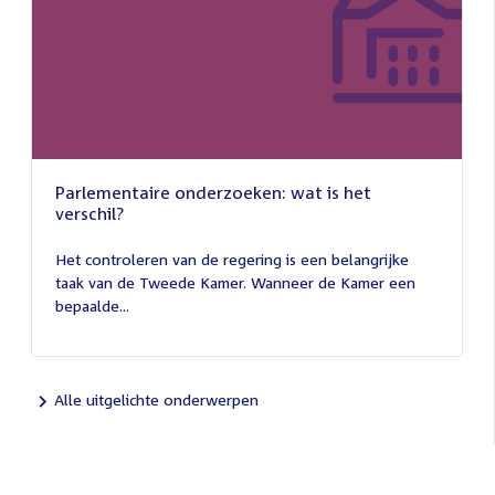
Parlementaire onderzoeken: wat is het
verschil?
13
juli
Het controleren van de regering is een belangrijke
2026
taak van de Tweede Kamer. Wanneer de Kamer een
bepaalde...
Alle uitgelichte onderwerpen