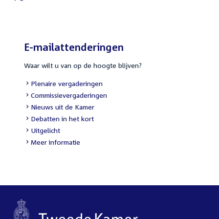
External
link:
E-mailattenderingen
Waar wilt u van op de hoogte blijven?
External
Plenaire vergaderingen
link:
External
Commissievergaderingen
link:
External
Nieuws uit de Kamer
link:
External
Debatten in het kort
link:
External
Uitgelicht
link:
Meer informatie