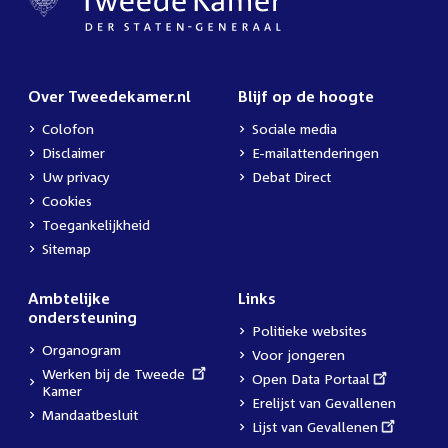
Over Tweedekamer.nl
Blijf op de hoogte
Colofon
Sociale media
Disclaimer
E-mailattenderingen
Uw privacy
Debat Direct
Cookies
Toegankelijkheid
Sitemap
Ambtelijke
Links
ondersteuning
Politieke websites
Organogram
Voor jongeren
External
Werken bij de Tweede
External
Open Data Portaal
link:
Kamer
link:
Erelijst van Gevallenen
Mandaatbesluit
External
Lijst van Gevallenen
link: