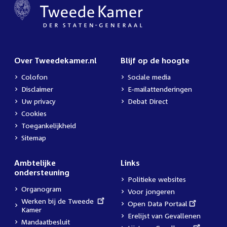
Over Tweedekamer.nl
Blijf op de hoogte
Colofon
Sociale media
Disclaimer
E-mailattenderingen
Uw privacy
Debat Direct
Cookies
Toegankelijkheid
Sitemap
Ambtelijke
Links
ondersteuning
Politieke websites
Organogram
Voor jongeren
External
Werken bij de Tweede
External
Open Data Portaal
link:
Kamer
link:
Erelijst van Gevallenen
Mandaatbesluit