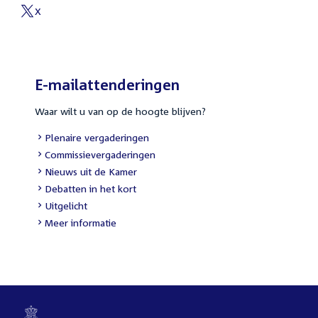
link:
X
External
link:
E-mailattenderingen
Waar wilt u van op de hoogte blijven?
External
Plenaire vergaderingen
link:
External
Commissievergaderingen
link:
External
Nieuws uit de Kamer
link:
External
Debatten in het kort
link:
External
Uitgelicht
link:
Meer informatie