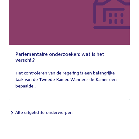
Parlementaire onderzoeken: wat is het
verschil?
13
juli
Het controleren van de regering is een belangrijke
2026
taak van de Tweede Kamer. Wanneer de Kamer een
bepaalde...
Alle uitgelichte onderwerpen