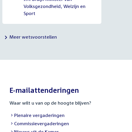
Volksgezondheid, Welzijn en
Sport
Meer wetsvoorstellen
E-mailattenderingen
Waar wilt u van op de hoogte blijven?
External
Plenaire vergaderingen
link:
External
Commissievergaderingen
link:
External
Nieuws uit de Kamer