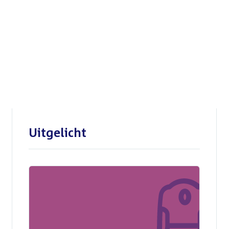
Openbare verhoren
parlementaire
enquêtecommissie Corona
Uitgelicht