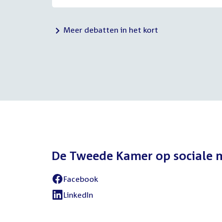
Meer debatten in het kort
De Tweede Kamer op sociale 
Facebook
External
link:
LinkedIn
External
link: