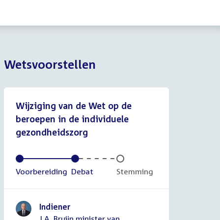
Wetsvoorstellen
Wijziging van de Wet op de
beroepen in de individuele
gezondheidszorg
Voltooid:
Voorbereiding
Voltooid:
Debat
Onvoltooid:
Stemming
Indiener
J.A. Bruijn minister van