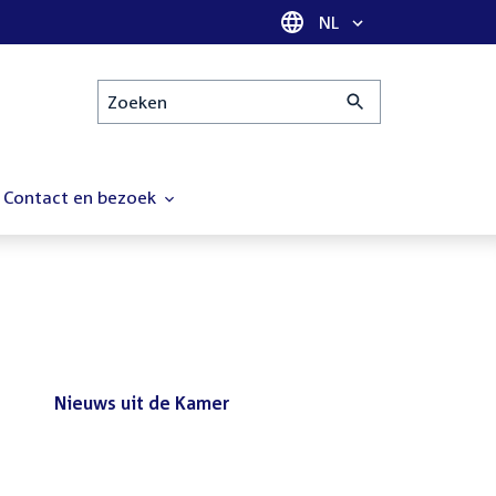
Taal selectie
NL
Zoeken
Contact en bezoek
Nieuws uit de Kamer
Nieuws
Bezoek de Tweede Kamer tijdens
uit
het reces