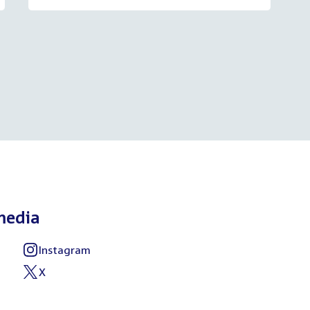
media
Instagram
External
link:
X
External
link: