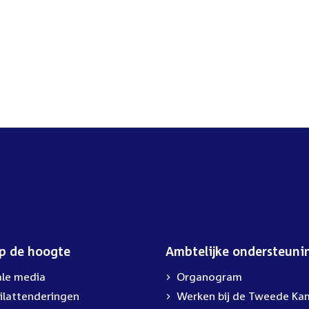
op de hoogte
Ambtelijke ondersteuni
ale media
Organogram
ilattenderingen
External
Werken bij de Tweede Ka