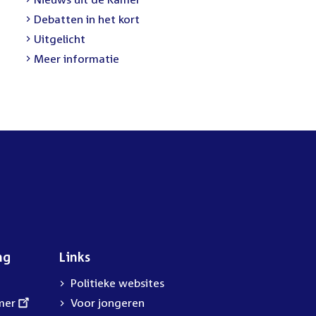
link:
External
Debatten in het kort
link:
External
Uitgelicht
link:
Meer informatie
ng
Links
Politieke websites
mer
Voor jongeren