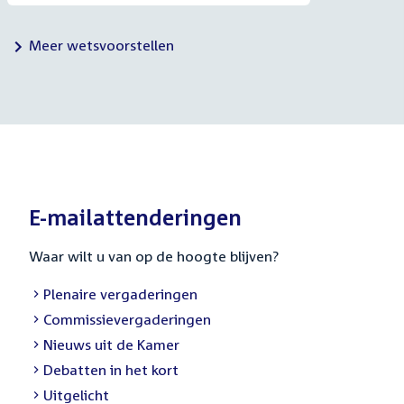
Meer wetsvoorstellen
E-mailattenderingen
Waar wilt u van op de hoogte blijven?
External
Plenaire vergaderingen
link:
External
Commissievergaderingen
link:
External
Nieuws uit de Kamer
link:
External
Debatten in het kort
link:
External
Uitgelicht