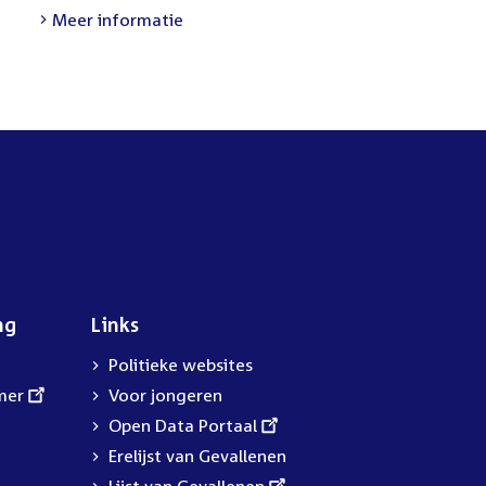
link:
Meer informatie
ng
Links
Politieke websites
mer
Voor jongeren
External
Open Data Portaal
link:
Erelijst van Gevallenen