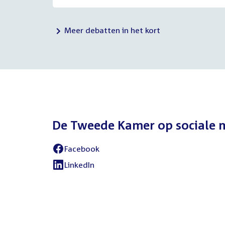
Meer debatten in het kort
De Tweede Kamer op sociale 
Facebook
External
link:
LinkedIn
External
link: