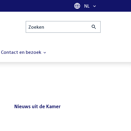
Taal selectie
NL
Zoeken
Contact en bezoek
Nieuws uit de Kamer
Nieuws
Bezoek de Tweede Kamer tijdens
uit
het reces