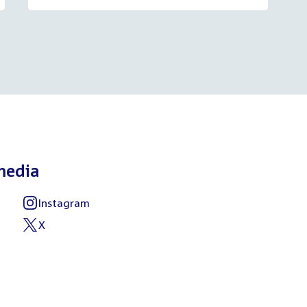
media
Instagram
External
link:
X
External
link: