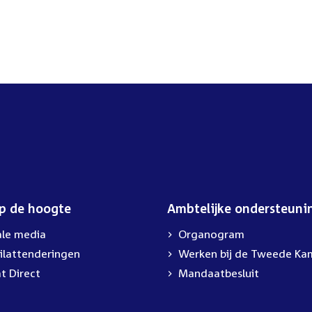
op de hoogte
Ambtelijke ondersteuni
ale media
Organogram
ilattenderingen
External
Werken bij de Tweede Ka
link:
t Direct
Mandaatbesluit