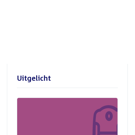
Openbare verhoren
parlementaire
enquêtecommissie Corona
Uitgelicht