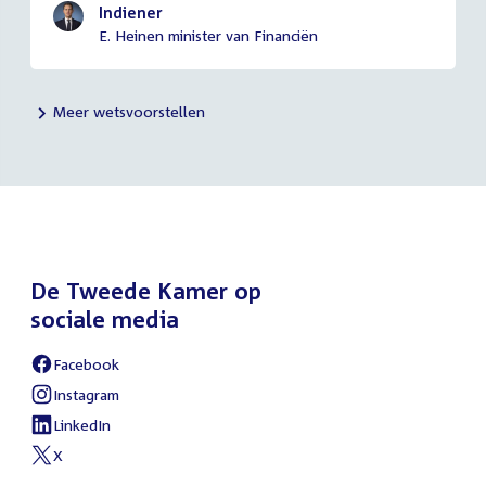
Indiener
E. Heinen minister van Financiën
Meer wetsvoorstellen
De Tweede Kamer op
sociale media
Facebook
External
link:
Instagram
External
link:
LinkedIn
External
link:
X
External
link: