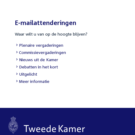
E-mailattenderingen
Waar wilt u van op de hoogte blijven?
External
Plenaire vergaderingen
link:
External
Commissievergaderingen
link:
External
Nieuws uit de Kamer
link:
External
Debatten in het kort
link:
External
Uitgelicht
link:
Meer informatie