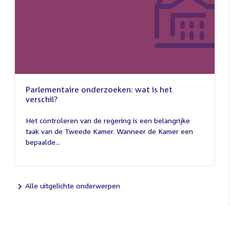
Parlementaire onderzoeken: wat is het
verschil?
13
juli
Het controleren van de regering is een belangrijke
2026
taak van de Tweede Kamer. Wanneer de Kamer een
bepaalde...
Alle uitgelichte onderwerpen