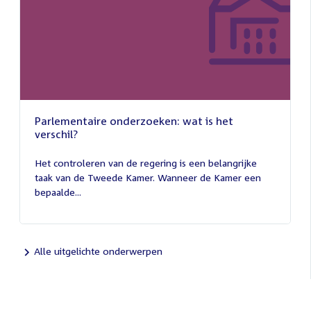
Parlementaire onderzoeken: wat is het
verschil?
13
juli
Het controleren van de regering is een belangrijke
2026
taak van de Tweede Kamer. Wanneer de Kamer een
bepaalde...
Alle uitgelichte onderwerpen