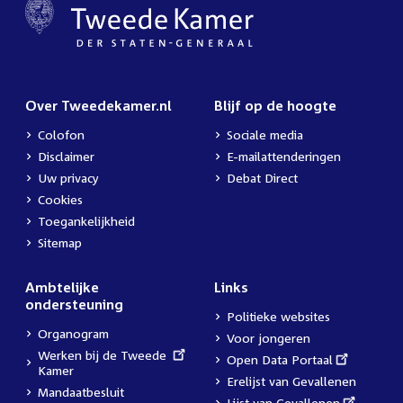
Over Tweedekamer.nl
Blijf op de hoogte
Colofon
Sociale media
Disclaimer
E-mailattenderingen
Uw privacy
Debat Direct
Cookies
Toegankelijkheid
Sitemap
Ambtelijke
Links
ondersteuning
Politieke websites
Organogram
Voor jongeren
External
Werken bij de Tweede
External
Open Data Portaal
link:
Kamer
link:
Erelijst van Gevallenen
Mandaatbesluit
External
Lijst van Gevallenen