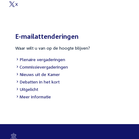
link:
X
External
link:
E-mailattenderingen
Waar wilt u van op de hoogte blijven?
External
Plenaire vergaderingen
link:
External
Commissievergaderingen
link:
External
Nieuws uit de Kamer
link:
External
Debatten in het kort
link:
External
Uitgelicht
link:
Meer informatie