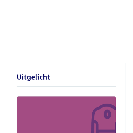
Openbare verhoren
parlementaire
enquêtecommissie Corona
Uitgelicht