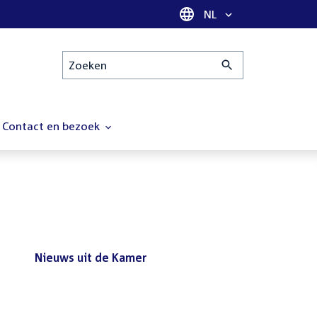
Taal selectie
NL
Zoeken
Contact en bezoek
Nieuws uit de Kamer
Nieuws
Bezoek de Tweede Kamer tijdens
uit
het reces