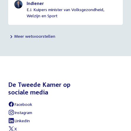
Indiener
E.J. Kuipers minister van Volksgezondheid,
Welzijn en Sport
Meer wetsvoorstellen
De Tweede Kamer op
sociale media
Facebook
External
link:
Instagram
External
link:
LinkedIn
External
link:
X