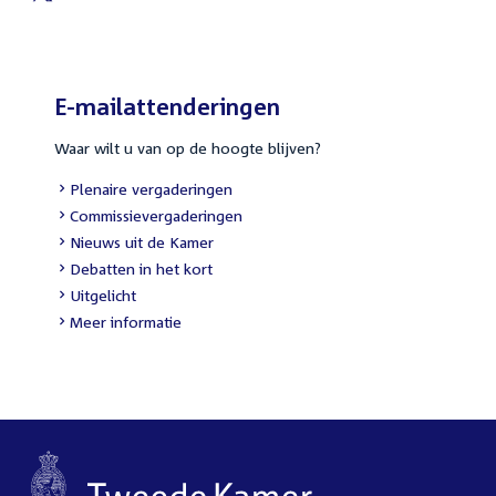
External
link:
E-mailattenderingen
Waar wilt u van op de hoogte blijven?
External
Plenaire vergaderingen
link:
External
Commissievergaderingen
link:
External
Nieuws uit de Kamer
link:
External
Debatten in het kort
link:
External
Uitgelicht
link:
Meer informatie