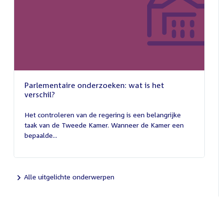
Parlementaire onderzoeken: wat is het
verschil?
13
juli
Het controleren van de regering is een belangrijke
2026
taak van de Tweede Kamer. Wanneer de Kamer een
bepaalde...
Alle uitgelichte onderwerpen