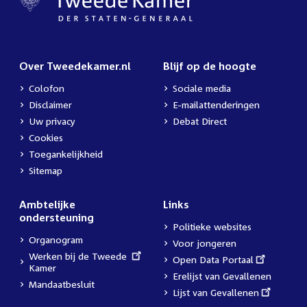
Over Tweedekamer.nl
Blijf op de hoogte
Colofon
Sociale media
Disclaimer
E-mailattenderingen
Uw privacy
Debat Direct
Cookies
Toegankelijkheid
Sitemap
Ambtelijke
Links
ondersteuning
Politieke websites
Organogram
Voor jongeren
External
Werken bij de Tweede
External
Open Data Portaal
link:
Kamer
link:
Erelijst van Gevallenen
Mandaatbesluit
External
Lijst van Gevallenen
link: