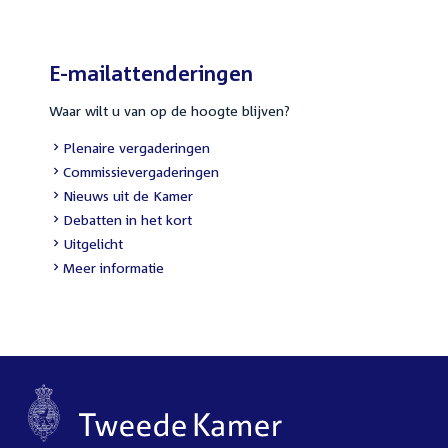
E-mailattenderingen
Waar wilt u van op de hoogte blijven?
External
Plenaire vergaderingen
link:
External
Commissievergaderingen
link:
External
Nieuws uit de Kamer
link:
External
Debatten in het kort
link:
External
Uitgelicht
link:
Meer informatie