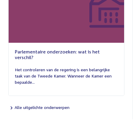
Parlementaire onderzoeken: wat is het
verschil?
13
juli
Het controleren van de regering is een belangrijke
2026
taak van de Tweede Kamer. Wanneer de Kamer een
bepaalde...
Alle uitgelichte onderwerpen