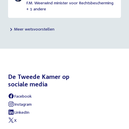
F.M. Weerwind minister voor Rechtsbescherming
+ 1 andere
Meer wetsvoorstellen
De Tweede Kamer op
sociale media
Facebook
External
link:
Instagram
External
link:
LinkedIn
External
link:
X
External
link: