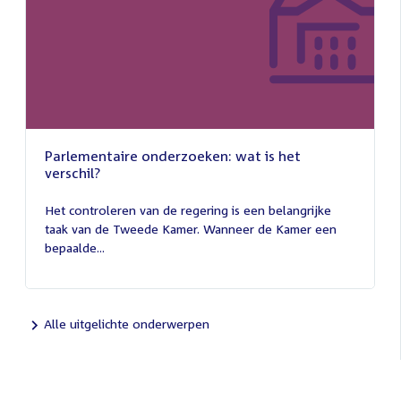
Parlementaire onderzoeken: wat is het
verschil?
13
juli
Het controleren van de regering is een belangrijke
2026
taak van de Tweede Kamer. Wanneer de Kamer een
bepaalde...
Alle uitgelichte onderwerpen