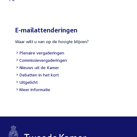
External
link:
E-mailattenderingen
Waar wilt u van op de hoogte blijven?
External
Plenaire vergaderingen
link:
External
Commissievergaderingen
link:
External
Nieuws uit de Kamer
link:
External
Debatten in het kort
link:
External
Uitgelicht
link:
Meer informatie