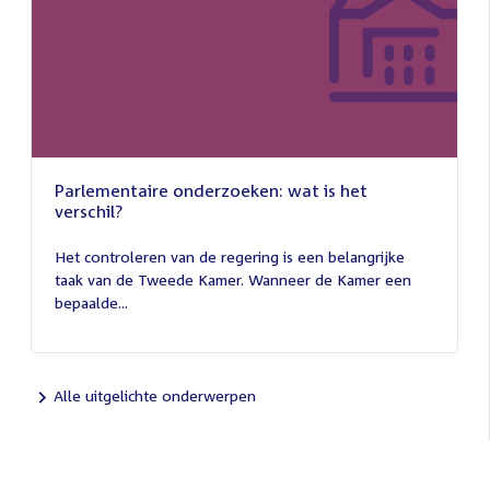
Parlementaire onderzoeken: wat is het
verschil?
13
juli
Het controleren van de regering is een belangrijke
2026
taak van de Tweede Kamer. Wanneer de Kamer een
bepaalde...
Alle uitgelichte onderwerpen