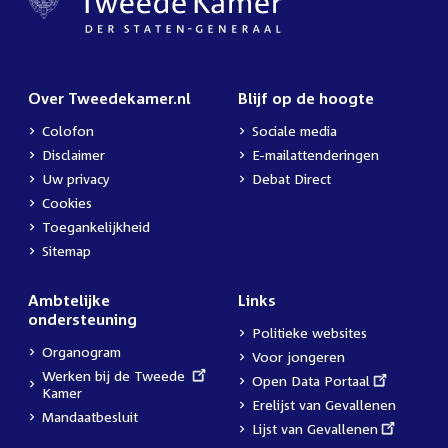
Over Tweedekamer.nl
Blijf op de hoogte
Colofon
Sociale media
Disclaimer
E-mailattenderingen
Uw privacy
Debat Direct
Cookies
Toegankelijkheid
Sitemap
Ambtelijke
Links
ondersteuning
Politieke websites
Organogram
Voor jongeren
External
Werken bij de Tweede
External
Open Data Portaal
link:
Kamer
link:
Erelijst van Gevallenen
Mandaatbesluit
External
Lijst van Gevallenen
link: