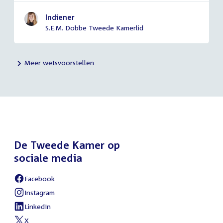
Indiener
S.E.M. Dobbe Tweede Kamerlid
Meer wetsvoorstellen
De Tweede Kamer op
sociale media
Facebook
External
link:
Instagram
External
link:
LinkedIn
External
link:
X