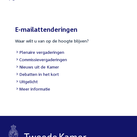
External
link:
E-mailattenderingen
Waar wilt u van op de hoogte blijven?
External
Plenaire vergaderingen
link:
External
Commissievergaderingen
link:
External
Nieuws uit de Kamer
link:
External
Debatten in het kort
link:
External
Uitgelicht
link:
Meer informatie