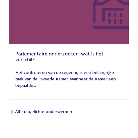
Parlementaire onderzoeken: wat is het
verschil?
13
juli
Het controleren van de regering is een belangrijke
2026
taak van de Tweede Kamer. Wanneer de Kamer een
bepaalde...
Alle uitgelichte onderwerpen