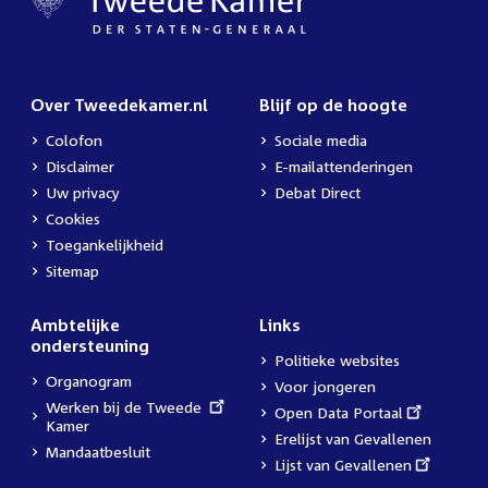
Over Tweedekamer.nl
Blijf op de hoogte
Colofon
Sociale media
Disclaimer
E-mailattenderingen
Uw privacy
Debat Direct
Cookies
Toegankelijkheid
Sitemap
Ambtelijke
Links
ondersteuning
Politieke websites
Organogram
Voor jongeren
External
Werken bij de Tweede
External
Open Data Portaal
link:
Kamer
link:
Erelijst van Gevallenen
Mandaatbesluit
External
Lijst van Gevallenen
link: