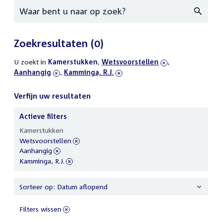
Zoeken
Zoekresultaten
(0)
U zoekt in
actieve
Kamerstukken
,
verwijder
Wetsvoorstellen
,
verwijder
Aanhangig
filters
,
verwijder
Kamminga, R.J.
filter
filter
filter
Verfijn uw resultaten
Actieve filters
Verfijn
Kamerstukken
uw
verwijder
Wetsvoorstellen
resultaten
filter
verwijder
Aanhangig
filter
verwijder
Kamminga, R.J.
filter
Sorteer op: Datum aflopend
Filters wissen