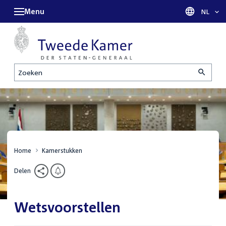
Menu
Taal sel
NL
Zoeken
Home
Kamerstukken
Delen
Wetsvoorstellen