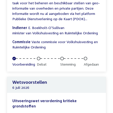
taak voor het beheren en beschikbaar stellen van geo-
informatie van overheden en private partijen. Deze
informatie wordt nu al aangeboden via het platform
Publieke Dienstverlening op de Kaart (PDOK)...
Indiener
E. Boekholt-O’Sullivan
minister van Volkshuisvesting en Ruimtelijke Ordening
Commissie
Vaste commissie voor Volkshuisvesting en
Ruimtelijke Ordening
Voltooid:
Voorbereiding
Onvoltooid:
Debat
Onvoltooid:
Stemming
Onvoltooid:
Afgedaan
Wetsvoorstellen
6 juli 2026
Uitvoeringswet verordening kritieke
grondstoffen