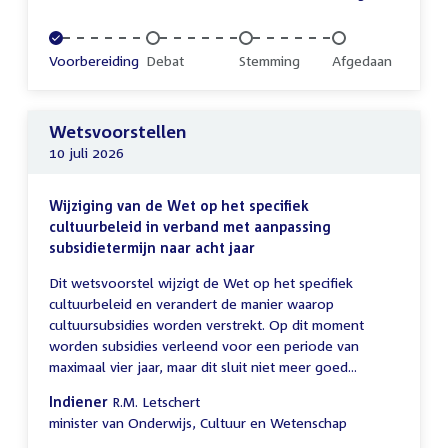
Voltooid:
Voorbereiding
Onvoltooid:
Debat
Onvoltooid:
Stemming
Onvoltooid:
Afgedaan
Wetsvoorstellen
10 juli 2026
Wijziging van de Wet op het specifiek
cultuurbeleid in verband met aanpassing
subsidietermijn naar acht jaar
Dit wetsvoorstel wijzigt de Wet op het specifiek
cultuurbeleid en verandert de manier waarop
cultuursubsidies worden verstrekt. Op dit moment
worden subsidies verleend voor een periode van
maximaal vier jaar, maar dit sluit niet meer goed...
Indiener
R.M. Letschert
minister van Onderwijs, Cultuur en Wetenschap