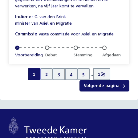
verwerken, na vijf jaar komt te vervallen.
Indiener
G. van den Brink
minister van Asiel en Migratie
Commissie
Vaste commissie voor Asiel en Migratie
Voltooid:
Voorbereiding
Onvoltooid:
Debat
Onvoltooid:
Stemming
Onvoltooid:
Afgedaan
1
2
3
4
5
…
169
Volgende pagina