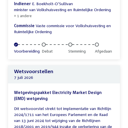
Indiener
E. Boekholt-O’Sullivan
minister van Volkshuisvesting en Ruimtelijke Ordening
+ 1 andere
Commissie
Vaste commissie voor Volkshuisvesting en
Ruimtelijke Ordening
Voltooid:
Voorbereiding
Onvoltooid:
Debat
Onvoltooid:
Stemming
Onvoltooid:
Afgedaan
Wetsvoorstellen
7 juli 2026
Wetgevingspakket Electricity Market Design
(EMD) wetgeving
Dit wetsvoorstel strekt tot implementatie van Richtlijn
2024/1711 van het Europees Parlement en de Raad
van 13 juni 2024 tot wijziging van de Richtlijnen
2018/2001 en 2019/944 inzake de verbetering van de