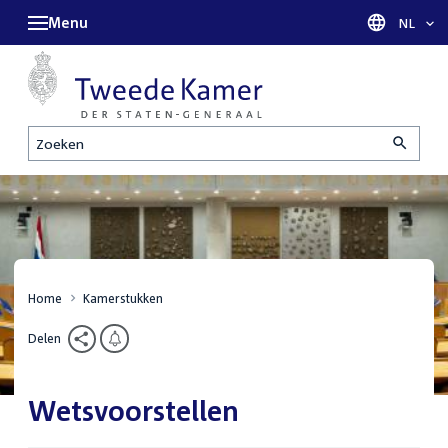
Menu
Taal sel
NL
Zoeken
Home
Kamerstukken
Delen
Wetsvoorstellen