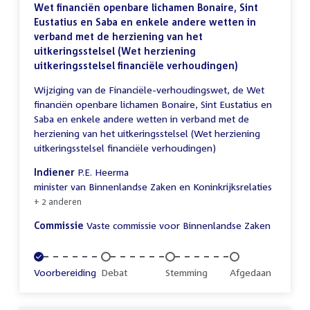
Wet financiën openbare lichamen Bonaire, Sint
Eustatius en Saba en enkele andere wetten in
verband met de herziening van het
uitkeringsstelsel (Wet herziening
uitkeringsstelsel financiële verhoudingen)
Wijziging van de Financiële-verhoudingswet, de Wet
financiën openbare lichamen Bonaire, Sint Eustatius en
Saba en enkele andere wetten in verband met de
herziening van het uitkeringsstelsel (Wet herziening
uitkeringsstelsel financiële verhoudingen)
Indiener
P.E. Heerma
minister van Binnenlandse Zaken en Koninkrijksrelaties
+ 2 anderen
Commissie
Vaste commissie voor Binnenlandse Zaken
Voltooid:
Voorbereiding
Onvoltooid:
Debat
Onvoltooid:
Stemming
Onvoltooid:
Afgedaan