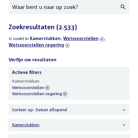
Zoeken
Zoekresultaten
(2.533)
U zoekt in
actieve
Kamerstukken
,
verwijder
Wetsvoorstellen
,
verwijder
Wetsvoorstellen regering
filters
filter
filter
Verfijn uw resultaten
Actieve filters
Verfijn
Kamerstukken
uw
verwijder
Wetsvoorstellen
resultaten
filter
verwijder
Wetsvoorstellen regering
filter
Sorteer op: Datum aflopend
Kamerstukken