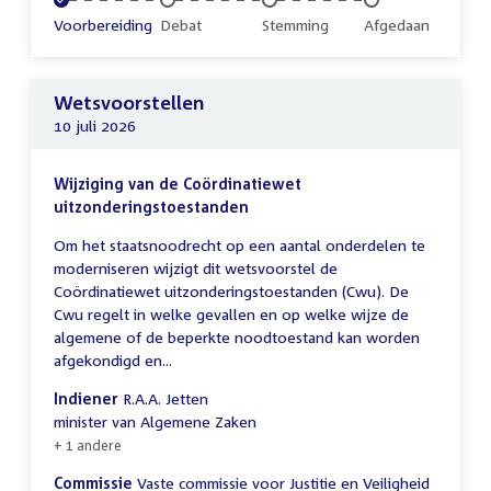
Voltooid:
Voorbereiding
Onvoltooid:
Debat
Onvoltooid:
Stemming
Onvoltooid:
Afgedaan
Wetsvoorstellen
10 juli 2026
Wijziging van de Coördinatiewet
uitzonderingstoestanden
Om het staatsnoodrecht op een aantal onderdelen te
moderniseren wijzigt dit wetsvoorstel de
Coördinatiewet uitzonderingstoestanden (Cwu). De
Cwu regelt in welke gevallen en op welke wijze de
algemene of de beperkte noodtoestand kan worden
afgekondigd en...
Indiener
R.A.A. Jetten
minister van Algemene Zaken
+ 1 andere
Commissie
Vaste commissie voor Justitie en Veiligheid