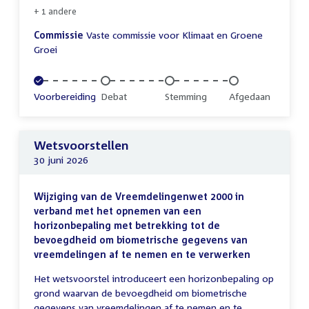
+ 1 andere
Commissie
Vaste commissie voor Klimaat en Groene
Groei
Voltooid:
Voorbereiding
Onvoltooid:
Debat
Onvoltooid:
Stemming
Onvoltooid:
Afgedaan
Wetsvoorstellen
30 juni 2026
Wijziging van de Vreemdelingenwet 2000 in
verband met het opnemen van een
horizonbepaling met betrekking tot de
bevoegdheid om biometrische gegevens van
vreemdelingen af te nemen en te verwerken
Het wetsvoorstel introduceert een horizonbepaling op
grond waarvan de bevoegdheid om biometrische
gegevens van vreemdelingen af te nemen en te