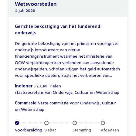
Wetsvoorstellen
1 juli 2026
Gerichte bekostiging van het funderend
onderwijs
De gerichte bekostiging van het primair en voortgezet
onderwijs introduceert een nieuw
financieringsinstrument waarmee het ministerie van
OCW verplichtingen kan verbinden aan aanvullende
onderwijsgelden. Scholen krijgen het geld automatisch
voor specifieke doelen, zoals het verbeteren van...
Indiener
J.Z.C.M. Tielen
staatssecretaris van Onderwijs, Cultuur en Wetenschap
Commissie
Vaste commissie voor Onderwijs, Cultuur
en Wetenschap
Voltooid:
Voorbereiding
Onvoltooid:
Debat
Onvoltooid:
Stemming
Onvoltooid:
Afgedaan