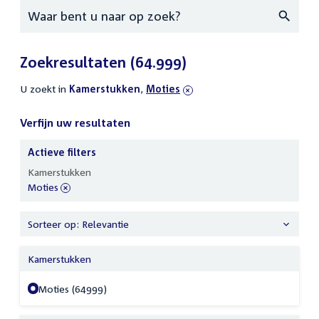
Zoeken
Zoekresultaten
(64.999)
U zoekt in
actieve
Kamerstukken
,
verwijder
Moties
filters
filter
Verfijn uw resultaten
Actieve filters
Verfijn
Kamerstukken
uw
verwijder
Moties
resultaten
filter
Sorteer op: Relevantie
Kamerstukken
Moties (64999)