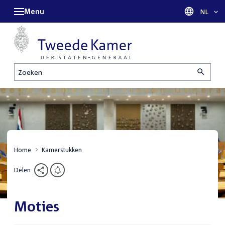
Menu
Taal sel
NL
Zoeken
Home
Kamerstukken
Delen
Moties