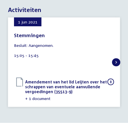
Activiteiten
1 jun 2021
Stemmingen
8
Besluit: Aangenomen.
augustus
2026
Tijd
15:05 - 15:45
activiteit:
Download
Amendement van het lid Leijten over het
bestand:
schrappen van eventuele aanvullende
vergoedingen (35513-9)
(PDF)
+ 1 document