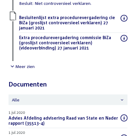
Besluit: Niet controversieel verklaren.
Download
Besluitenlijst extra procedurevergadering cie
bestand:
BiZa (groslijst controversieel verklaren) 27
januari 2021
(PDF)
Download
Extra procedurevergadering commissie BiZa
bestand:
(groslijst controversieel verklaren)
(videoverbinding) 27 januari 2021
(PDF)
Meer zien
Documenten
Alle
1 jul 2020
Download
Advies Afdeling advisering Raad van State en Nader
bestand:
rapport (35513-4)
(PDF)
1 jul 2020