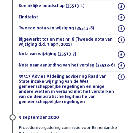
Download
Koninklijke boodschap (35513-1)
(PDF)
bestand:
Download
Eindtekst
(DOCX)
bestand:
Download
Tweede nota van wijziging (35513-8)
(PDF)
bestand:
Download
Bijgewerkt tot en met nr. 8 (Tweede nota van
bestand:
wijziging d.d. 7 april 2021)
(DOCX)
Download
Nota van wijziging (35513-7)
(PDF)
bestand:
Download
Nota naar aanleiding van het verslag (35513-6)
(PDF)
bestand:
Download
35513 Advies Afdeling advisering Raad van
bestand:
State inzake wijziging van de Wet
gemeenschappelijke regelingen en enige
andere wetten in verband met het versterken
van de democratische legitimatie van
gemeenschappelijke regelingen
(DOCX)
3 september 2020
Procedurevergadering commissie voor Binnenlandse