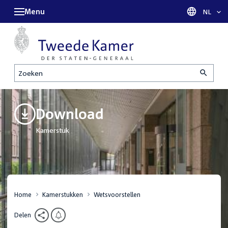
Menu
Taal sel
NL
Zoeken
Download
Kamerstuk
Home
Kamerstukken
Wetsvoorstellen
Delen