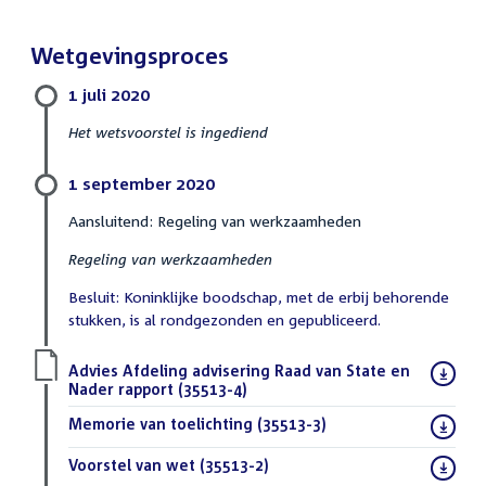
Wetgevingsproces
1 juli 2020
Het wetsvoorstel is ingediend
1 september 2020
Aansluitend: Regeling van werkzaamheden
Regeling van werkzaamheden
Besluit: Koninklijke boodschap, met de erbij behorende
stukken, is al rondgezonden en gepubliceerd.
Download
Advies Afdeling advisering Raad van State en
bestand:
Nader rapport (35513-4)
(PDF)
Download
Memorie van toelichting (35513-3)
(PDF)
bestand:
Download
Voorstel van wet (35513-2)
(PDF)
bestand: