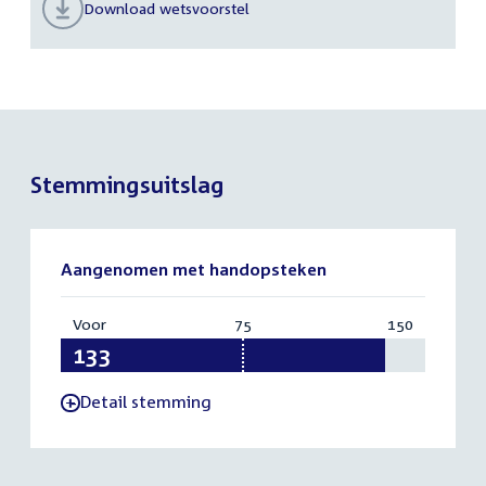
Download wetsvoorstel
Stemmingsuitslag
Aangenomen met handopsteken
Voor
:
75
Vereist:
150
Totaal:
133
75
150
Detail stemming
-