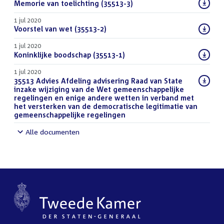
Download
Memorie van toelichting (35513-3)
(PDF)
bestand:
1 jul 2020
Download
Voorstel van wet (35513-2)
(PDF)
bestand:
1 jul 2020
Download
Koninklijke boodschap (35513-1)
(PDF)
bestand:
1 jul 2020
Download
35513 Advies Afdeling advisering Raad van State
bestand:
inzake wijziging van de Wet gemeenschappelijke
regelingen en enige andere wetten in verband met
het versterken van de democratische legitimatie van
gemeenschappelijke regelingen
(DOCX)
Alle documenten