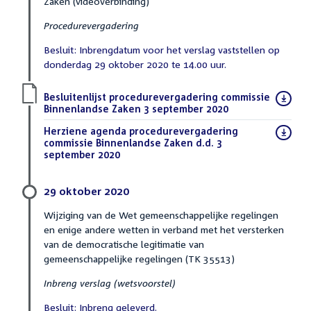
Zaken (videoverbinding)
Procedurevergadering
Besluit: Inbrengdatum voor het verslag vaststellen op
donderdag 29 oktober 2020 te 14.00 uur.
Download
Besluitenlijst procedurevergadering commissie
bestand:
Binnenlandse Zaken 3 september 2020
(PDF)
Download
Herziene agenda procedurevergadering
bestand:
commissie Binnenlandse Zaken d.d. 3
september 2020
(PDF)
29 oktober 2020
Wijziging van de Wet gemeenschappelijke regelingen
en enige andere wetten in verband met het versterken
van de democratische legitimatie van
gemeenschappelijke regelingen (TK 35513)
Inbreng verslag (wetsvoorstel)
Besluit: Inbreng geleverd.