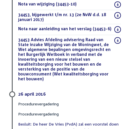
Download
Nota van wijziging (34453-10)
(PDF)
bestand:
Download
34453, bijgewerkt t/m nr. 13 (2e NvW d.d. 18
bestand:
januari 2017)
(DOC)
Download
Nota naar aanleiding van het verslag (34453-6)
(PDF)
bestand:
Download
34453 Advies Afdeling advisering Raad van
bestand:
State inzake Wijziging van de Woningwet, de
Wet algemene bepalingen omgevingsrecht en
het Burgerlijk Wetboek in verband met de
invoering van een nieuw stelsel van
kwaliteitsborging voor het bouwen en de
versterking van de positie van de
bouwconsument (Wet kwaliteitsborging voor
het bouwen)
(DOCX)
26 april 2016
Procedurevergadering
Procedurevergadering
Besluit: De heer De Vries (PvdA) zal een voorstel doen