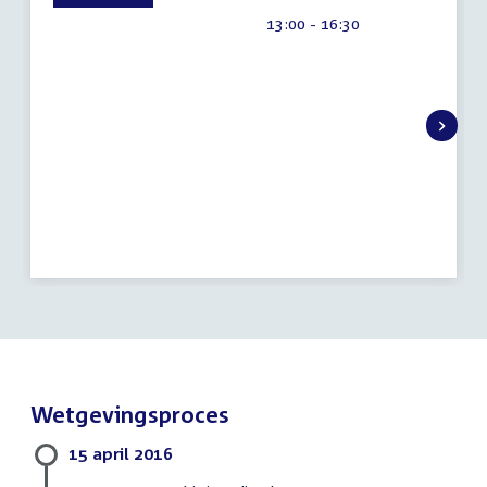
8
Tijd
13:00 - 16:30
augustus
activiteit:
2026
Wetgevingsproces
15 april 2016