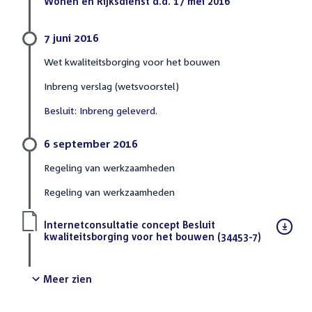
bestand:
Wonen en Rijksdienst d.d. 17 mei 2016
(PDF)
7 juni 2016
Wet kwaliteitsborging voor het bouwen
Inbreng verslag (wetsvoorstel)
Besluit: Inbreng geleverd.
6 september 2016
Regeling van werkzaamheden
Regeling van werkzaamheden
Download
Internetconsultatie concept Besluit
bestand:
kwaliteitsborging voor het bouwen (34453-7)
(PDF)
Meer zien