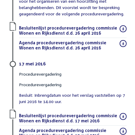
voor het organiseren van een hoorzitting met
belanghebbenden. Dit voorstel wordt ter bespreking
geagendeerd voor de volgende procedurevergadering.
Download
Besluitenlijst procedurevergadering commissie
bestand:
Wonen en Rijksdienst d.d. 26 april 2016
(PDF)
Download
Agenda procedurevergadering commissie
bestand:
Wonen en Rijksdienst d.d. 26 april 2016
(PDF)
17 mei 2016
Procedurevergadering
Procedurevergadering
Besluit: Inbrengdatum voor het verslag vaststellen op 7
juni 2016 te 14.00 uur.
Download
Besluitenlijst procedurevergadering commissie
bestand:
Wonen en Rijksdienst d.d. 17 mei 2016
(PDF)
Download
Agenda procedurevergadering commissie