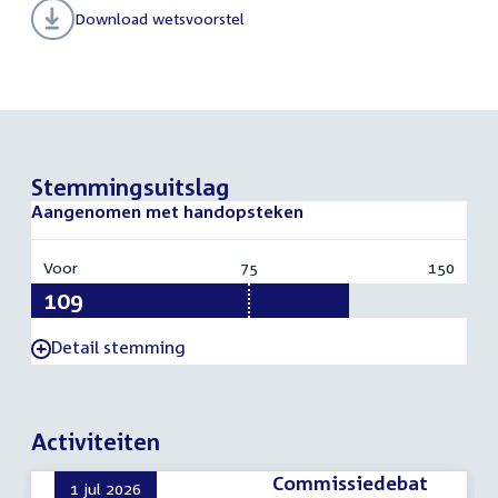
Download wetsvoorstel
Stemmingsuitslag
Aangenomen met handopsteken
Voor
:
75
Vereist:
150
Totaal
109
75
150
Detail stemming
-
Activiteiten
Commissiedebat
1 jul 2026