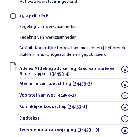
Het wetsvoorstel is ingediend
19 april 2016
Regeling van werkzaamheden
Regeling van werkzaamheden
Besluit: Koninklijke boodschap, met de erbij behorende
stukken, is al rondgezonden en gepubliceerd.
Download
Advies Afdeling advisering Raad van State en
bestand:
Nader rapport (34453-4)
(PDF)
Download
Memorie van toelichting (34453-3)
(PDF)
bestand:
Download
Voorstel van wet (34453-2)
(PDF)
bestand:
Download
Koninklijke boodschap (34453-1)
(PDF)
bestand:
Download
Eindtekst
(DOCX)
bestand:
Download
Tweede nota van wijziging (34453-13)
(PDF)
bestand: