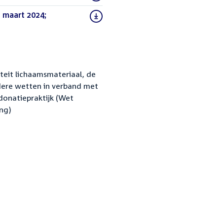
 maart 2024;
iteit lichaamsmateriaal, de
ere wetten in verband met
donatiepraktijk (Wet
ng)