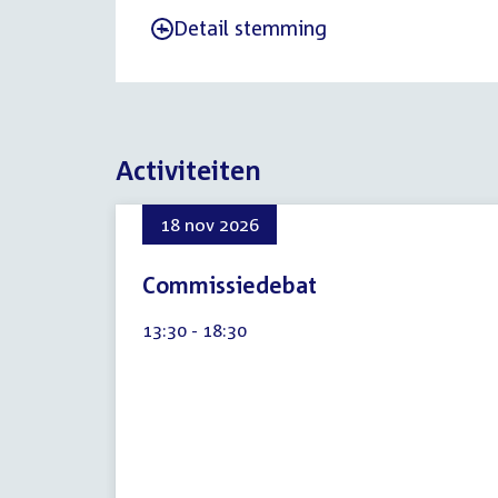
Detail stemming
-
Activiteiten
18 nov 2026
Commissiedebat
8
Tijd
13:30 - 18:30
augustus
activiteit:
2026