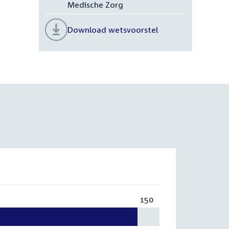
Medische Zorg
Download wetsvoorstel
150
Totaal:
150