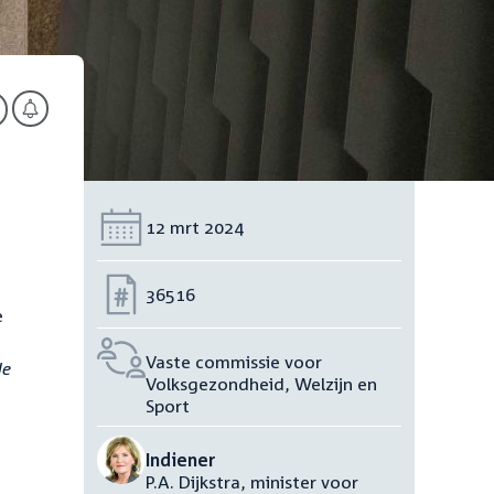
Datum:
12 mrt 2024
Nummer:
36516
e
Vaste commissie voor
de
Volksgezondheid, Welzijn en
Sport
Indiener
P.A. Dijkstra, minister voor