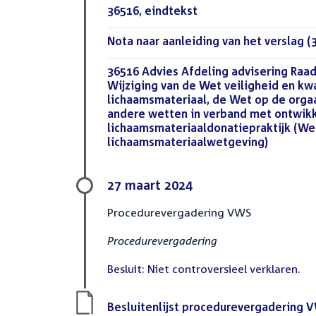
Download
36516, eindtekst
(DOCX)
bestand:
Download
Nota naar aanleiding van het verslag (
bestand:
Download
36516 Advies Afdeling advisering Raad
bestand:
Wijziging van de Wet veiligheid en kwa
lichaamsmateriaal, de Wet op de orga
andere wetten in verband met ontwikk
lichaamsmateriaaldonatiepraktijk (Wet
lichaamsmateriaalwetgeving)
(DOCX)
27 maart 2024
Procedurevergadering VWS
Procedurevergadering
Besluit: Niet controversieel verklaren.
Download
Besluitenlijst procedurevergadering 