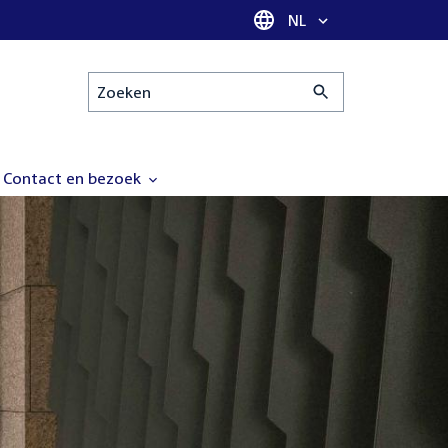
Taal selectie
NL
Zoeken
Contact en bezoek