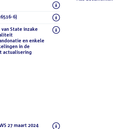
36516-6)
(PDF)
 van State inzake
liteit
andonatie en enkele
elingen in de
 actualisering
VWS 27 maart 2024
(PDF)