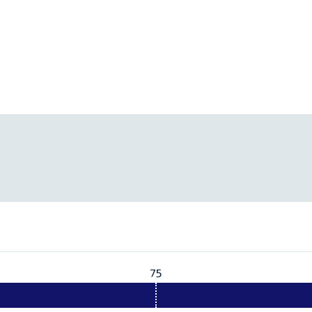
75
Vereist:
75