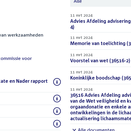
Alle
11 mrt 2024
Download
Advies Afdeling advisering
bestand:
4)
(PDF)
 van werkzaamheden
11 mrt 2024
Download
Memorie van toelichting (3
bestand:
11 mrt 2024
 commissie voor
Download
Voorstel van wet (36516-2)
bestand:
11 mrt 2024
Download
Koninklijke boodschap (365
tate en Nader rapport
bestand:
11 mrt 2024
Download
36516 Advies Afdeling advi
)
bestand:
van de Wet veiligheid en k
orgaandonatie en enkele a
ontwikkelingen in de lich
actualisering lichaamsmat
Alle documenten