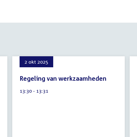
2 okt 2025
Regeling van werkzaamheden
8
Tijd
13:30 - 13:31
augustus
activiteit:
2026