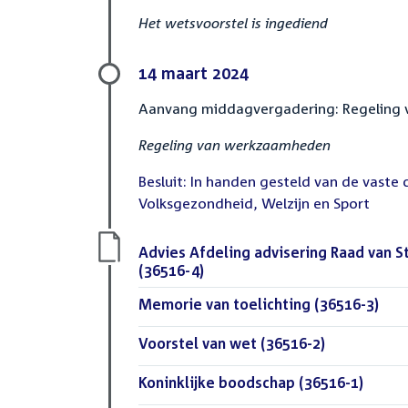
Het wetsvoorstel is ingediend
14 maart 2024
Aanvang middagvergadering: Regeling
Regeling van werkzaamheden
Besluit: In handen gesteld van de vaste
Volksgezondheid, Welzijn en Sport
Download
Advies Afdeling advisering Raad van S
bestand:
(36516-4)
(PDF)
Download
Memorie van toelichting (36516-3)
(PDF
bestand:
Download
Voorstel van wet (36516-2)
(PDF)
bestand:
Download
Koninklijke boodschap (36516-1)
(PDF)
bestand: