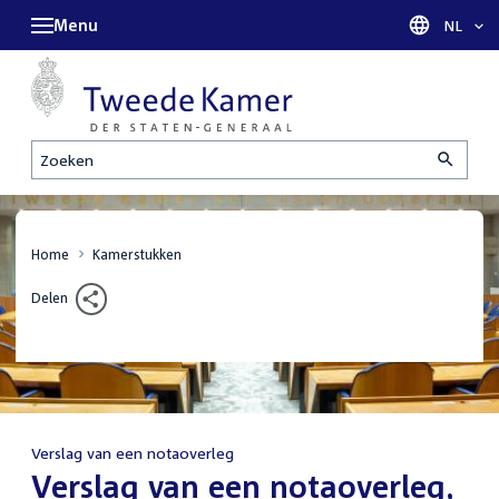
Menu
Taal sel
NL
Zoeken
Home
Kamerstukken
Delen
Verslag van een notaoverleg
:
Verslag van een notaoverleg,