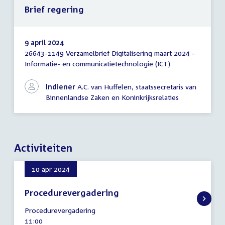
Brief regering
9 april 2024
26643-1149 Verzamelbrief Digitalisering maart 2024 -
Brief
Informatie- en communicatietechnologie (ICT)
regering
Indiener
A.C. van Huffelen, staatssecretaris van
Binnenlandse Zaken en Koninkrijksrelaties
Activiteiten
10 apr 2024
Procedurevergadering
10
Procedurevergadering
april
Tijd
11:00
2024