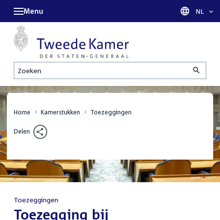
Menu
Taal sel
NL
Zoeken
Home
Kamerstukken
Toezeggingen
Delen
Toezeggingen
:
Toezegging bij