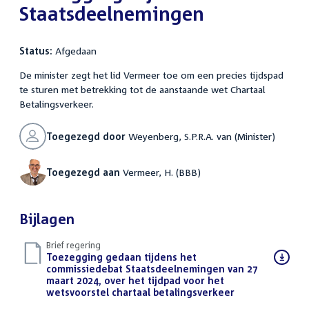
Staatsdeelnemingen
Status:
Afgedaan
De minister zegt het lid Vermeer toe om een precies tijdspad
te sturen met betrekking tot de aanstaande wet Chartaal
Betalingsverkeer.
Toegezegd door
Weyenberg, S.P.R.A. van (Minister)
Toegezegd aan
Vermeer, H. (BBB)
Bijlagen
Brief regering
Download
Toezegging gedaan tijdens het
bestand:
commissiedebat Staatsdeelnemingen van 27
maart 2024, over het tijdpad voor het
wetsvoorstel chartaal betalingsverkeer
(PDF)