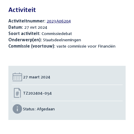
Activiteit
Activiteitnummer:
2023A06204
Datum:
27 mrt 2024
Soort activiteit:
Commissiedebat
Onderwerp(en):
Staatsdeelnemingen
Commissie (voortouw):
vaste commissie voor Financiën
Datum:
27 maart 2024
Nummer:
TZ202404-054
Status:
Afgedaan