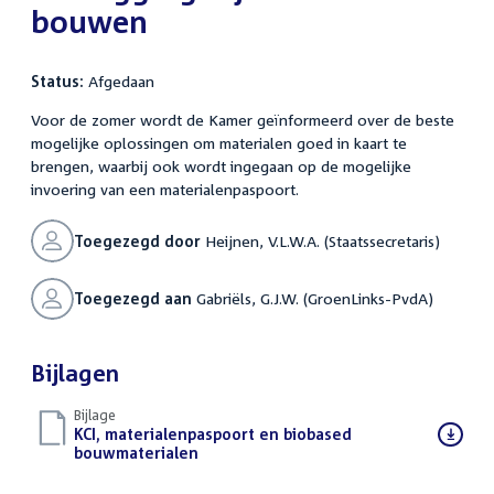
bouwen
Status:
Afgedaan
Voor de zomer wordt de Kamer geïnformeerd over de beste
mogelijke oplossingen om materialen goed in kaart te
brengen, waarbij ook wordt ingegaan op de mogelijke
invoering van een materialenpaspoort.
Toegezegd door
Heijnen, V.L.W.A. (Staatssecretaris)
Toegezegd aan
Gabriëls, G.J.W. (GroenLinks-PvdA)
Bijlagen
Bijlage
Download
KCI, materialenpaspoort en biobased
bestand:
bouwmaterialen
(PDF)