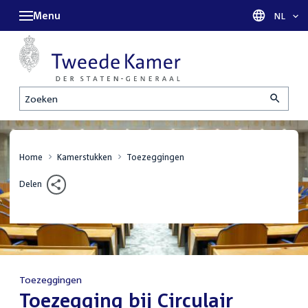
Menu
Taal sel
NL
Zoeken
Home
Kamerstukken
Toezeggingen
Delen
Toezeggingen
:
Toezegging bij Circulair