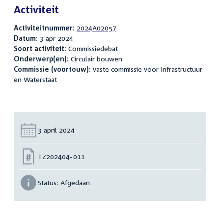
Activiteit
Activiteitnummer:
2024A02057
Datum:
3 apr 2024
Soort activiteit:
Commissiedebat
Onderwerp(en):
Circulair bouwen
Commissie (voortouw):
vaste commissie voor Infrastructuur
en Waterstaat
Datum:
3 april 2024
Nummer:
TZ202404-011
Status:
Afgedaan