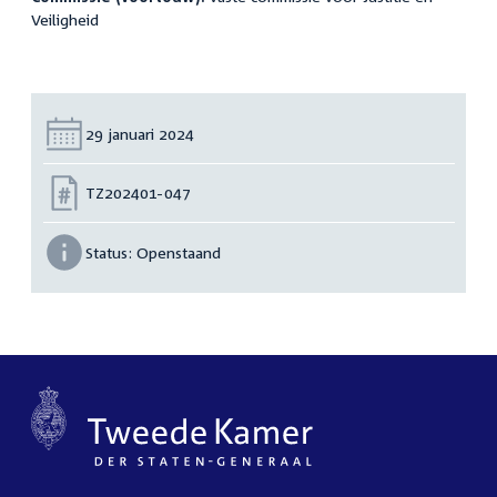
Veiligheid
Datum:
29 januari 2024
Nummer:
TZ202401-047
Status:
Openstaand