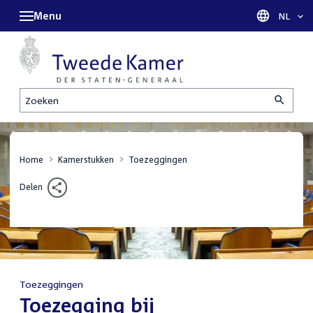
Menu
Taal sel
NL
Zoeken
Home
Kamerstukken
Toezeggingen
Delen
Toezeggingen
:
Toezegging bij