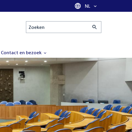
Taal selectie
NL
Zoeken
Contact en bezoek