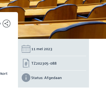
n
Datum:
11 mei 2023
Nummer:
TZ202305-088
ekort
Status:
Afgedaan