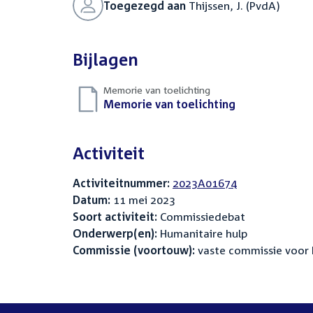
Toegezegd aan
Thijssen, J. (PvdA)
Bijlagen
Memorie van toelichting
Download
Memorie van toelichting
(PDF)
bestand:
Activiteit
Activiteitnummer:
2023A01674
Datum:
11 mei 2023
Soort activiteit:
Commissiedebat
Onderwerp(en):
Humanitaire hulp
Commissie (voortouw):
vaste commissie voor 