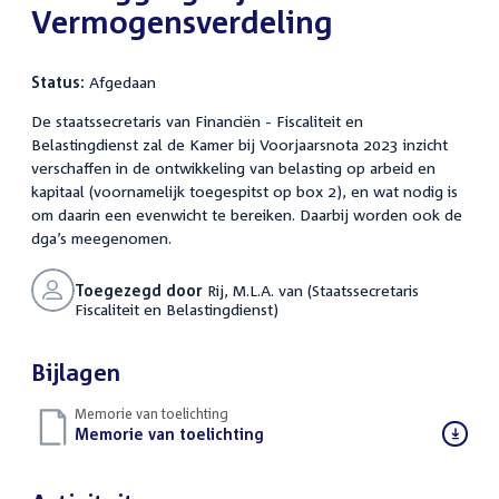
Vermogensverdeling
Status:
Afgedaan
De staatssecretaris van Financiën - Fiscaliteit en
Belastingdienst zal de Kamer bij Voorjaarsnota 2023 inzicht
verschaffen in de ontwikkeling van belasting op arbeid en
kapitaal (voornamelijk toegespitst op box 2), en wat nodig is
om daarin een evenwicht te bereiken. Daarbij worden ook de
dga’s meegenomen.
Toegezegd door
Rij, M.L.A. van (Staatssecretaris
Fiscaliteit en Belastingdienst)
Bijlagen
Memorie van toelichting
Download
Memorie van toelichting
(PDF)
bestand: