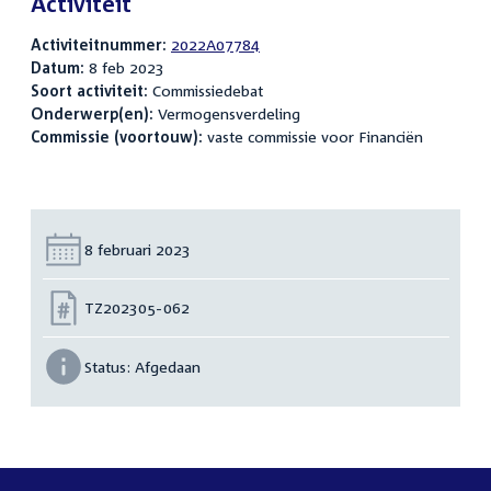
Activiteit
Activiteitnummer:
2022A07784
Datum:
8 feb 2023
Soort activiteit:
Commissiedebat
Onderwerp(en):
Vermogensverdeling
Commissie (voortouw):
vaste commissie voor Financiën
Datum:
8 februari 2023
Nummer:
TZ202305-062
Status:
Afgedaan