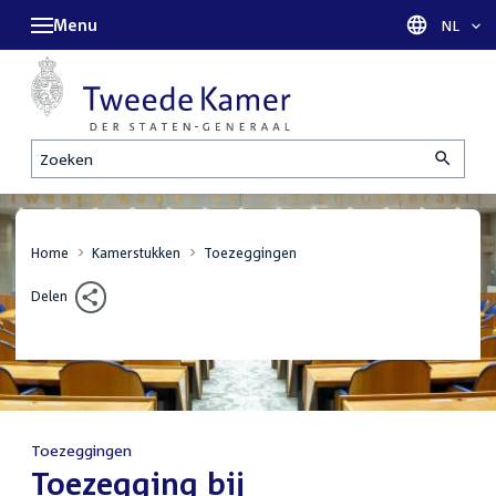
Menu
Taal sel
NL
Zoeken
Home
Kamerstukken
Toezeggingen
Delen
Toezeggingen
:
Toezegging bij