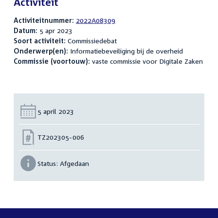
Activiteit
Activiteitnummer:
2022A08309
Datum:
5 apr 2023
Soort activiteit:
Commissiedebat
Onderwerp(en):
Informatiebeveiliging bij de overheid
Commissie (voortouw):
vaste commissie voor Digitale Zaken
Datum:
5 april 2023
Nummer:
TZ202305-006
Status:
Afgedaan