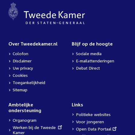
Over Tweedekamer.nl
Blijf op de hoogte
Colofon
Sociale media
Disclaimer
E-mailattenderingen
Uw privacy
Debat Direct
Cookies
Toegankelijkheid
Sitemap
Ambtelijke
Links
ondersteuning
Politieke websites
Organogram
Voor jongeren
External
Werken bij de Tweede
External
Open Data Portaal
link:
Kamer
link: