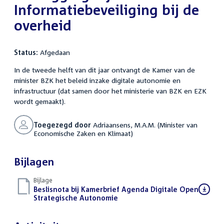
Informatiebeveiliging bij de
overheid
Status:
Afgedaan
In de tweede helft van dit jaar ontvangt de Kamer van de
minister BZK het beleid inzake digitale autonomie en
infrastructuur (dat samen door het ministerie van BZK en EZK
wordt gemaakt).
Toegezegd door
Adriaansens, M.A.M. (Minister van
Economische Zaken en Klimaat)
Bijlagen
Bijlage
Download
Beslisnota bij Kamerbrief Agenda Digitale Open
bestand:
Strategische Autonomie
(PDF)