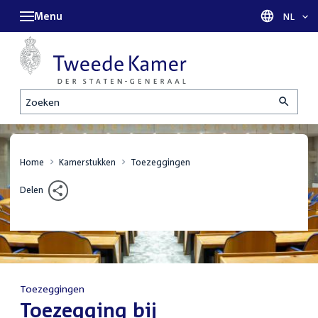
Menu
Taal sel
NL
Zoeken
Home
Kamerstukken
Toezeggingen
Delen
Toezeggingen
:
Toezegging bij