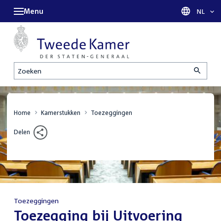
Menu
Taal sel
NL
Zoeken
Home
Kamerstukken
Toezeggingen
Delen
Toezeggingen
:
Toezegging bij Uitvoering