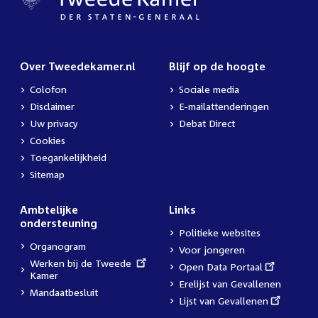
Over Tweedekamer.nl
Blijf op de hoogte
Colofon
Sociale media
Disclaimer
E-mailattenderingen
Uw privacy
Debat Direct
Cookies
Toegankelijkheid
Sitemap
Ambtelijke
Links
ondersteuning
Politieke websites
Organogram
Voor jongeren
External
Werken bij de Tweede
External
Open Data Portaal
link:
Kamer
link:
Erelijst van Gevallenen
Mandaatbesluit
External
Lijst van Gevallenen
link: