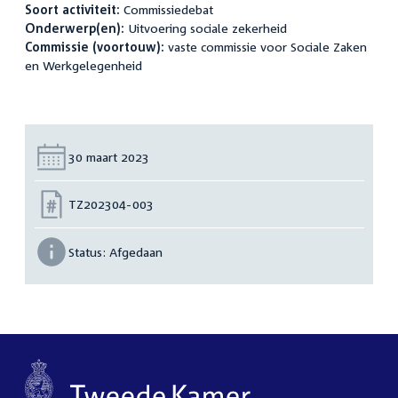
Soort activiteit:
Commissiedebat
Onderwerp(en):
Uitvoering sociale zekerheid
Commissie (voortouw):
vaste commissie voor Sociale Zaken
en Werkgelegenheid
Datum:
30 maart 2023
Nummer:
TZ202304-003
Status:
Afgedaan