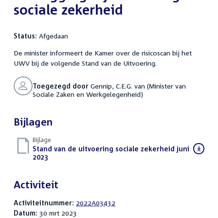
sociale zekerheid
Status:
Afgedaan
De minister informeert de Kamer over de risicoscan bij het
UWV bij de volgende Stand van de Uitvoering.
Toegezegd door
Gennip, C.E.G. van (Minister van
Sociale Zaken en Werkgelegenheid)
Bijlagen
Bijlage
Download
Stand van de uitvoering sociale zekerheid juni
bestand:
2023
(PDF)
Activiteit
Activiteitnummer:
2022A03432
Datum:
30 mrt 2023