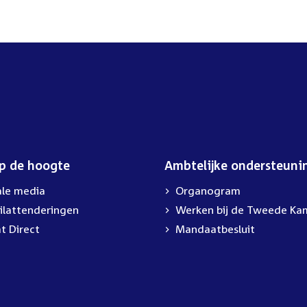
op de hoogte
Ambtelijke ondersteuni
ale media
Organogram
ilattenderingen
External
Werken bij de Tweede Ka
link:
t Direct
Mandaatbesluit