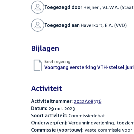
Toegezegd door
Heijnen, V.L.W.A. (Staat
Toegezegd aan
Haverkort, E.A. (VVD)
Bijlagen
Brief regering
Download
Voortgang versterking VTH-stelsel juni
bestand:
Activiteit
Activiteitnummer:
2022A08376
Datum:
29 mrt 2023
Soort activiteit:
Commissiedebat
Onderwerp(en):
Vergunningverlening, toezicht
Commissie (voortouw):
vaste commissie voor 