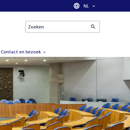
Taal selectie
NL
Zoeken
Contact en bezoek