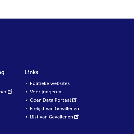
ng
Links
Politieke websites
mer
Voor jongeren
External
Open Data Portaal
link:
Erelijst van Gevallenen
External
Lijst van Gevallenen
link: