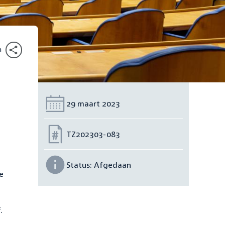
n
Datum:
29 maart 2023
Nummer:
TZ202303-083
Status:
Afgedaan
e
.