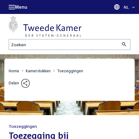
Menu
Taal sel
NL
Zoeken
Home
Kamerstukken
Toezeggingen
Delen
Toezeggingen
:
Toezegging bij