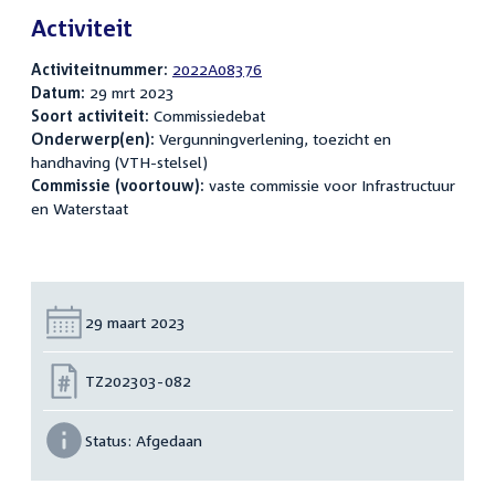
Activiteit
Activiteitnummer:
2022A08376
Datum:
29 mrt 2023
Soort activiteit:
Commissiedebat
Onderwerp(en):
Vergunningverlening, toezicht en
handhaving (VTH-stelsel)
Commissie (voortouw):
vaste commissie voor Infrastructuur
en Waterstaat
Datum:
29 maart 2023
Nummer:
TZ202303-082
Status:
Afgedaan