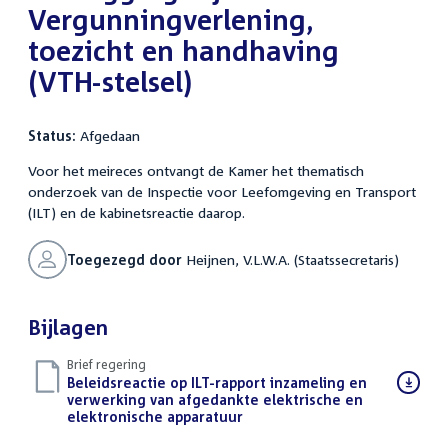
Vergunningverlening,
toezicht en handhaving
(VTH-stelsel)
Status:
Afgedaan
Voor het meireces ontvangt de Kamer het thematisch
onderzoek van de Inspectie voor Leefomgeving en Transport
(ILT) en de kabinetsreactie daarop.
Toegezegd door
Heijnen, V.L.W.A. (Staatssecretaris)
Bijlagen
Brief regering
Download
Beleidsreactie op ILT-rapport inzameling en
bestand:
verwerking van afgedankte elektrische en
elektronische apparatuur
(PDF)