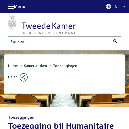
Menu
Taal sel
NL
Zoeken
Home
Kamerstukken
Toezeggingen
Delen
Toezeggingen
:
Toezegging bij Humanitaire