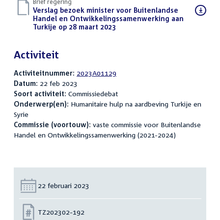
Brief regering
Download
Verslag bezoek minister voor Buitenlandse
bestand:
Handel en Ontwikkelingssamenwerking aan
Turkije op 28 maart 2023
(PDF)
Activiteit
Activiteitnummer:
2023A01129
Datum:
22 feb 2023
Soort activiteit:
Commissiedebat
Onderwerp(en):
Humanitaire hulp na aardbeving Turkije en
Syrie
Commissie (voortouw):
vaste commissie voor Buitenlandse
Handel en Ontwikkelingssamenwerking (2021-2024)
Datum:
22 februari 2023
Nummer:
TZ202302-192