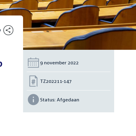
n
p
Datum:
9 november 2022
Nummer:
TZ202211-147
Status:
Afgedaan