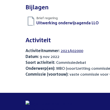
Bijlagen
Brief regering
Download
Uitwerking onderwijsagenda LLO
(PDF)
bestand:
Activiteit
Activiteitnummer:
2021A02000
Datum:
9 nov 2022
Soort activiteit:
Commissiedebat
Onderwerp(en):
MBO (voortzetting commissi
Commissie (voortouw):
vaste commissie voor 