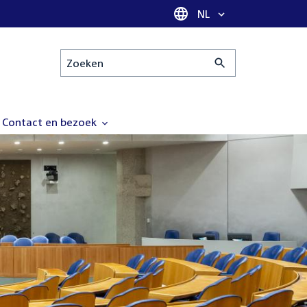
Taal selectie
NL
Zoeken
Contact en bezoek