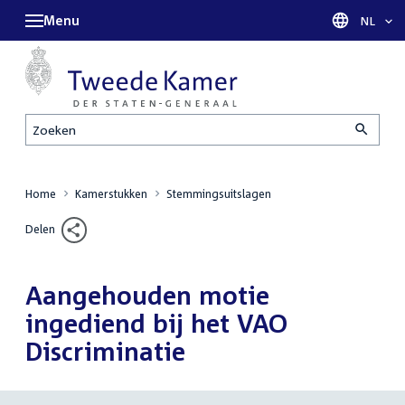
Menu
Taal sel
NL
Zoeken
Home
Kamerstukken
Stemmingsuitslagen
Delen
Aangehouden motie
ingediend bij het VAO
Discriminatie