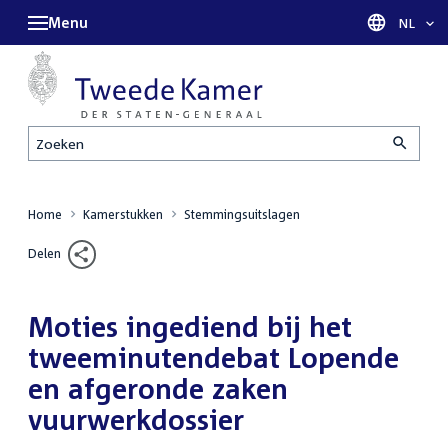
Menu
Taal sel
NL
Zoeken
Home
Kamerstukken
Stemmingsuitslagen
Delen
Moties ingediend bij het
tweeminutendebat Lopende
en afgeronde zaken
vuurwerkdossier