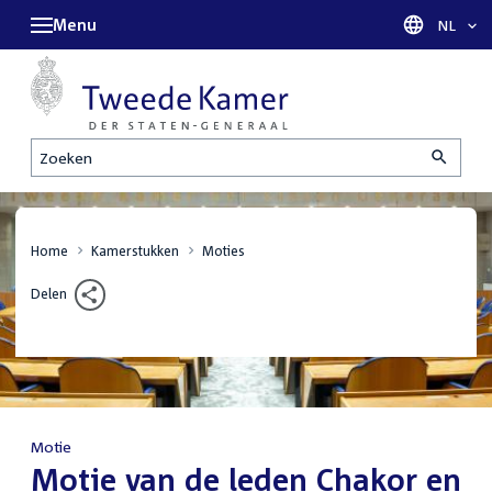
Menu
Taal sel
NL
Zoeken
Home
Kamerstukken
Moties
Delen
Motie
:
Motie van de leden Chakor en