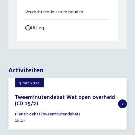
Verzocht motie aan te houden
Uitleg
-
Activiteiten
5 mrt 2024
Tweeminutendebat Wet open overheid
(CD 15/2)
5
Plenair debat (tweeminutendebat)
maart
Tijd
16:15
2024
activiteit: