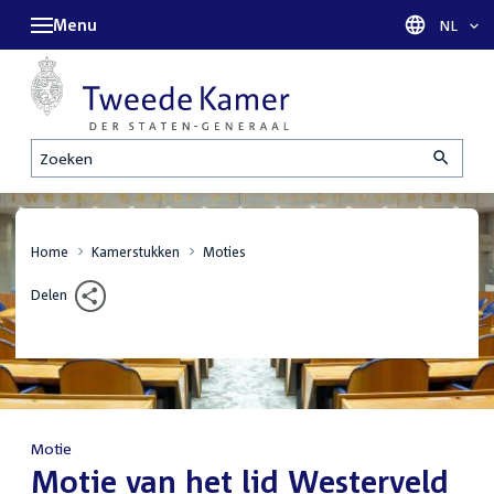
Menu
Taal sel
NL
Zoeken
Home
Kamerstukken
Moties
Delen
Motie
:
Motie van het lid Westerveld