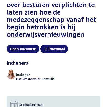
over besturen verplichten te
laten zien hoe de
medezeggenschap vanaf het
begin betrokken is bij
onderwijsvernieuwingen
Open document
Download
Indieners
Indiener
Lisa Westerveld
, Kamerlid
Datum:
24 oktober 2023