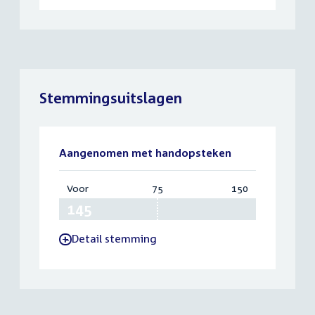
Stemmingsuitslagen
Aangenomen met handopsteken
Voor
:
75
Vereist:
150
Totaal:
145
75
150
Detail stemming
-