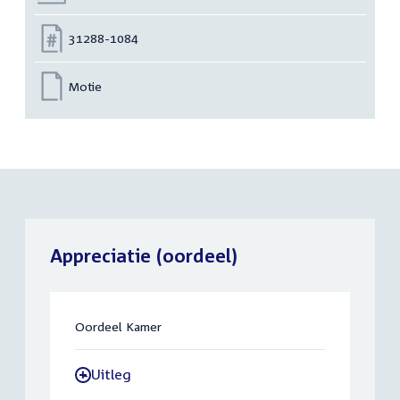
Nummer:
31288-1084
Motie
Appreciatie (oordeel)
Oordeel Kamer
Uitleg
-