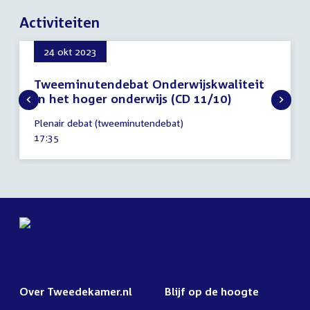
Activiteiten
24 okt 2023
Tweeminutendebat Onderwijskwaliteit
in het hoger onderwijs (CD 11/10)
24
Plenair debat (tweeminutendebat)
oktober
Tijd
17:35
2023
activiteit:
Over Tweedekamer.nl
Blijf op de hoogte