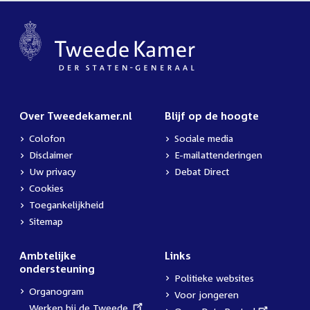
Over Tweedekamer.nl
Blijf op de hoogte
Colofon
Sociale media
Disclaimer
E-mailattenderingen
Uw privacy
Debat Direct
Cookies
Toegankelijkheid
Sitemap
Ambtelijke
Links
ondersteuning
Politieke websites
Organogram
Voor jongeren
External
Werken bij de Tweede