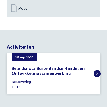
Motie
Activiteiten
28 sep 2022
Beleidsnota Buitenlandse Handel en
Ontwikkelingssamenwerking
28
Notaoverleg
september
Tijd
13:15
2022
activiteit: