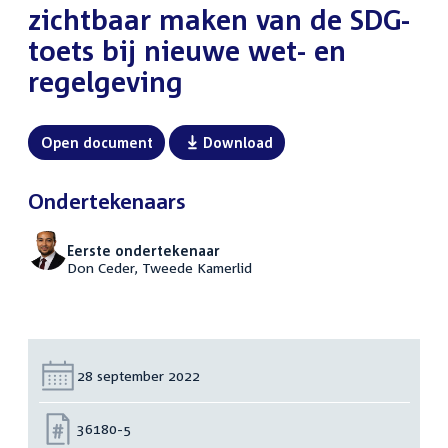
zichtbaar maken van de SDG-
toets bij nieuwe wet- en
regelgeving
Open document
Download
Ondertekenaars
Eerste ondertekenaar
Don Ceder, Tweede Kamerlid
Datum:
28 september 2022
Nummer:
36180-5