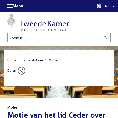
Menu
Taal sel
NL
Zoeken
Home
Kamerstukken
Moties
Delen
Motie
:
Motie van het lid Ceder over