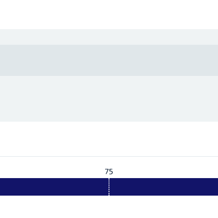
75
Vereist:
75