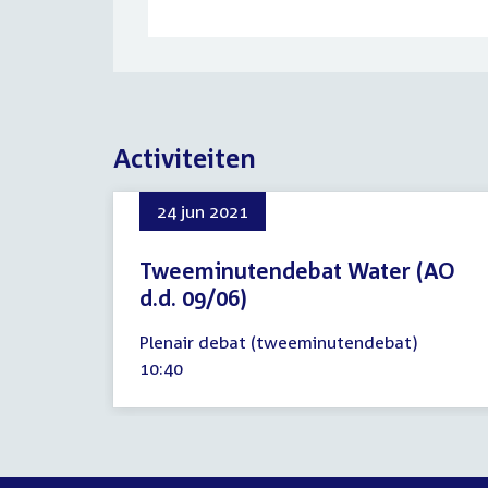
Activiteiten
24 jun 2021
Tweeminutendebat Water (AO
d.d. 09/06)
24
Plenair debat (tweeminutendebat)
juni
Tijd
10:40
2021
activiteit: