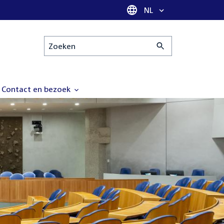
Taal selectie
NL
Zoeken
Contact en bezoek