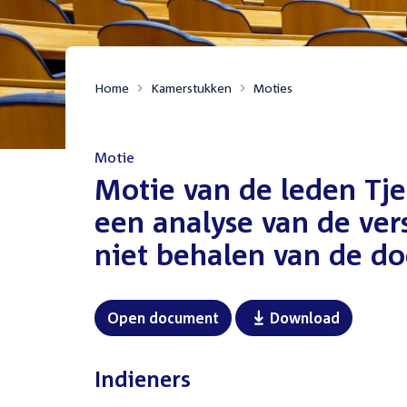
Home
Kamerstukken
Moties
Motie
:
Motie van de leden Tje
een analyse van de vers
niet behalen van de do
Open document
Download
Indieners