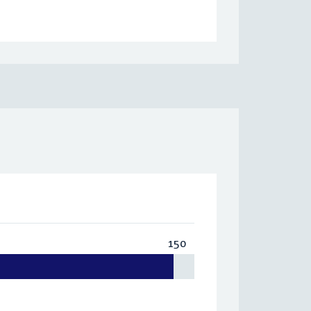
150
Totaal:
150