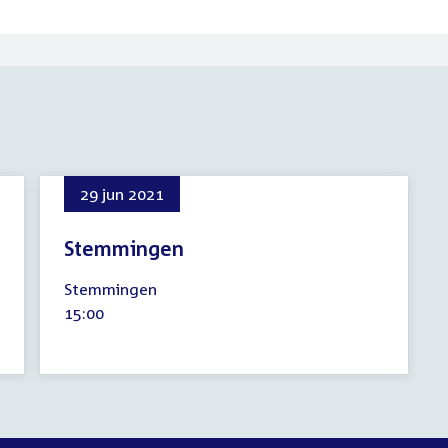
29 jun 2021
Stemmingen
29
Stemmingen
juni
Tijd
15:00
2021
activiteit: