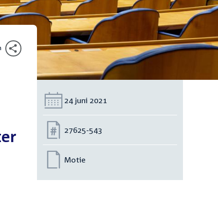
n
Datum:
24 juni 2021
Nummer:
27625-543
ter
Motie