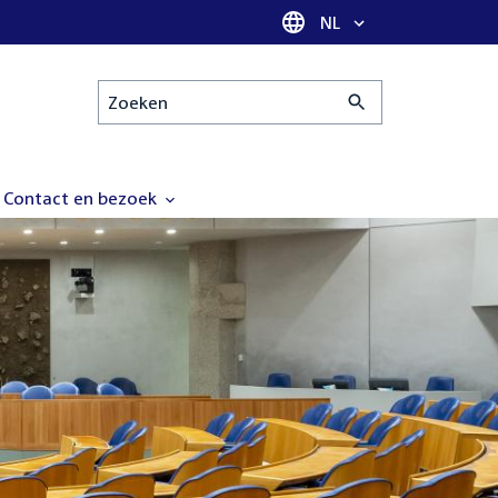
Taal selectie
NL
Zoeken
Contact en bezoek