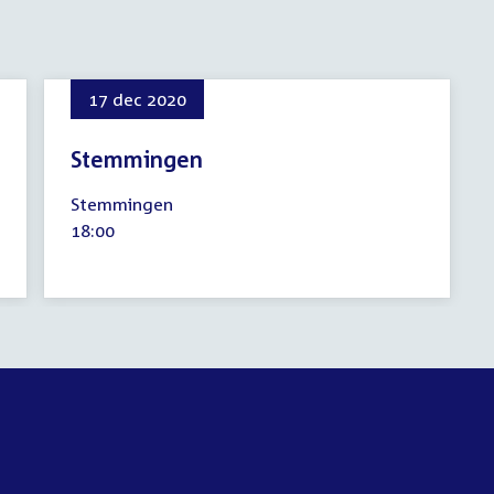
17 dec 2020
Stemmingen
17
Stemmingen
december
Tijd
18:00
2020
activiteit: