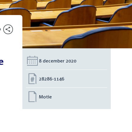
n
e
Datum:
8 december 2020
Nummer:
28286-1146
Motie