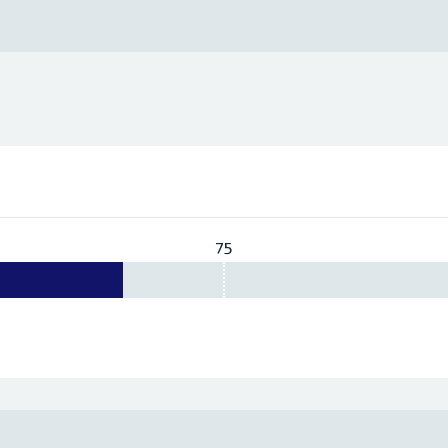
75
Vereist:
75