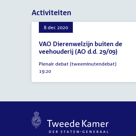
Activiteiten
8 dec 2020
VAO Dierenwelzijn buiten de
veehouderij (AO d.d. 29/09)
8
Plenair debat (tweeminutendebat)
december
Tijd
19:20
2020
activiteit: