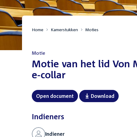
Home
Kamerstukken
Moties
Motie
:
Motie van het lid Von 
e-collar
Open document
Download
Indieners
Indiener