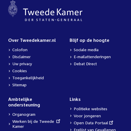
Over Tweedekamer.nl
Blijf op de hoogte
Colofon
Sociale media
Disclaimer
E-mailattenderingen
Uw privacy
Debat Direct
Cookies
Toegankelijkheid
Sitemap
Ambtelijke
Links
ondersteuning
Politieke websites
Organogram
Voor jongeren
External
Werken bij de Tweede
External
Open Data Portaal
link:
Kamer
link:
Erelijst van Gevallenen