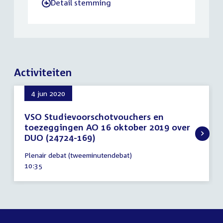
Detail stemming
-
Activiteiten
4 jun 2020
VSO Studievoorschotvouchers en
toezeggingen AO 16 oktober 2019 over
DUO (24724-169)
4
Plenair debat (tweeminutendebat)
juni
Tijd
10:35
2020
activiteit: