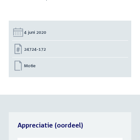
Datum:
4 juni 2020
Nummer:
24724-172
Motie
Appreciatie (oordeel)