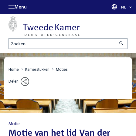
Menu
Taal sel
NL
Zoeken
Home
Kamerstukken
Moties
Delen
Motie
:
Motie van het lid Van der