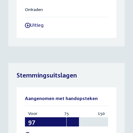
Ontraden
Uitleg
-
Stemmingsuitslagen
Aangenomen met handopsteken
Voor
:
75
Vereist:
150
Totaal:
97
75
150