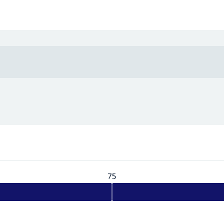
75
Vereist:
75