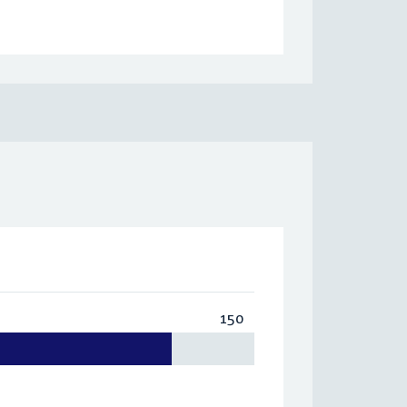
150
Totaal:
150