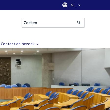
Taal selectie
NL
Zoeken
Contact en bezoek