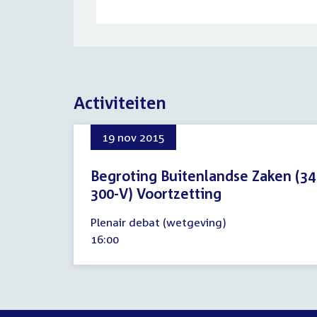
Activiteiten
19 nov 2015
Begroting Buitenlandse Zaken (34
300-V) Voortzetting
19
Plenair debat (wetgeving)
november
Tijd
16:00
2015
activiteit: