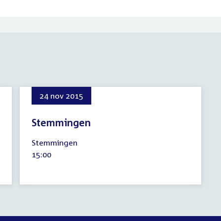
24 nov 2015
Stemmingen
24
Stemmingen
november
Tijd
15:00
2015
activiteit: