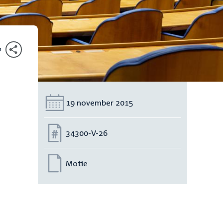
n
Datum:
19 november 2015
Nummer:
34300-V-26
Motie