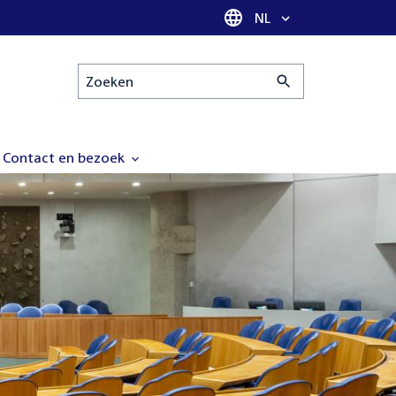
Taal selectie
NL
Zoeken
Contact en bezoek