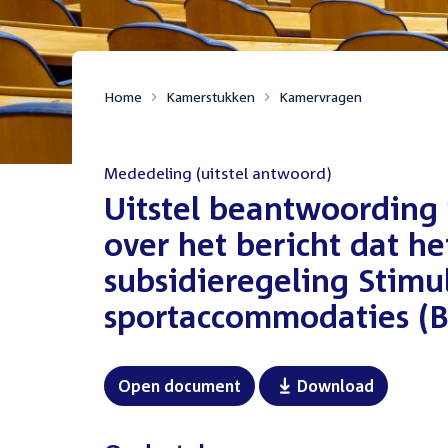
Home
Kamerstukken
Kamervragen
Mededeling (uitstel antwoord)
:
Uitstel beantwoording 
over het bericht dat h
subsidieregeling Stim
sportaccommodaties (BO
Open document
Download