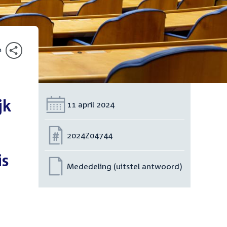
n
jk
Datum:
11 april 2024
Nummer:
2024Z04744
is
Mededeling (uitstel antwoord)