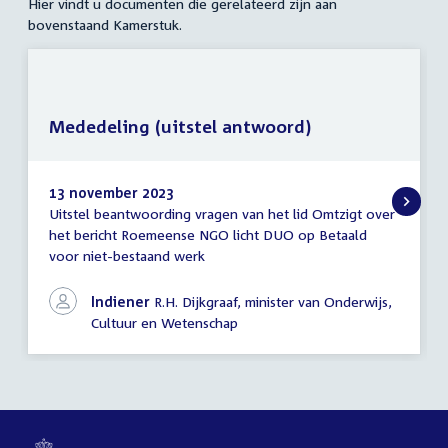
Hier vindt u documenten die gerelateerd zijn aan
bovenstaand Kamerstuk.
Mededeling (uitstel antwoord)
13 november 2023
Uitstel beantwoording vragen van het lid Omtzigt over
Mededeling
het bericht Roemeense NGO licht DUO op Betaald
(uitstel
voor niet-bestaand werk
antwoord)
Indiener
R.H. Dijkgraaf, minister van Onderwijs,
Cultuur en Wetenschap