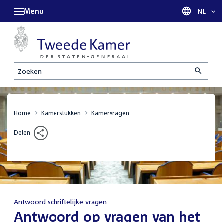
Menu
Taal sel
NL
Zoeken
Home
Kamerstukken
Kamervragen
Delen
Antwoord schriftelijke vragen
:
Antwoord op vragen van het