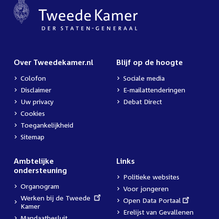
Over Tweedekamer.nl
Blijf op de hoogte
Colofon
Sociale media
Disclaimer
E-mailattenderingen
Uw privacy
Debat Direct
Cookies
Toegankelijkheid
Sitemap
Ambtelijke
Links
ondersteuning
Politieke websites
Organogram
Voor jongeren
External
Werken bij de Tweede
External
Open Data Portaal
link:
Kamer
link:
Erelijst van Gevallenen
Mandaatbesluit