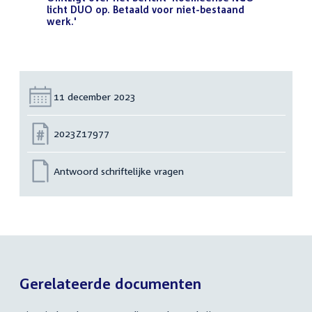
licht DUO op. Betaald voor niet-bestaand
werk.'
(PDF)
Datum:
11 december 2023
Nummer:
2023Z17977
Antwoord schriftelijke vragen
Gerelateerde documenten