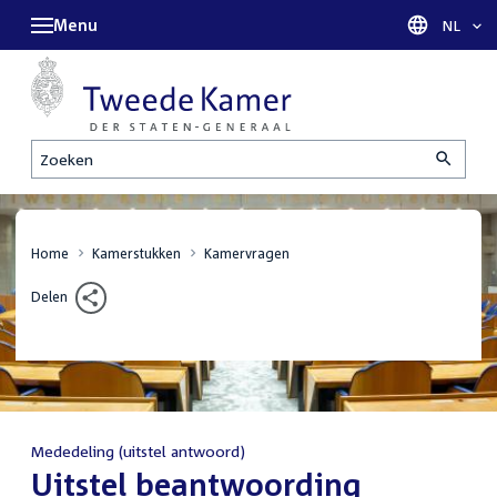
Menu
Taal sel
NL
Zoeken
Home
Kamerstukken
Kamervragen
Delen
Mededeling (uitstel antwoord)
:
Uitstel beantwoording