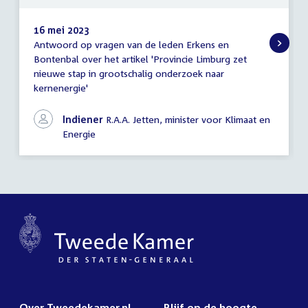
16 mei 2023
Antwoord op vragen van de leden Erkens en
Antwoord
Bontenbal over het artikel 'Provincie Limburg zet
schriftelijke
nieuwe stap in grootschalig onderzoek naar
vragen
kernenergie'
Indiener
R.A.A. Jetten, minister voor Klimaat en
Energie
Over Tweedekamer.nl
Blijf op de hoogte