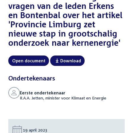
vragen van de leden Erkens
en Bontenbal over het artikel
'Provincie Limburg zet
nieuwe stap in grootschalig
onderzoek naar kernenergie'
Open document
Download
Ondertekenaars
Eerste ondertekenaar
R.A.A. Jetten, minister voor Klimaat en Energie
Datum:
19 april 2023