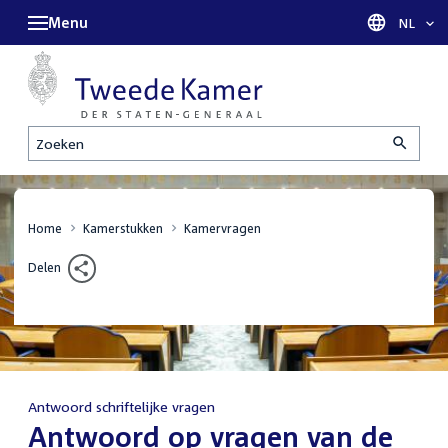
Menu
Taal sel
NL
Zoeken
Home
Kamerstukken
Kamervragen
Delen
Antwoord schriftelijke vragen
:
Antwoord op vragen van de