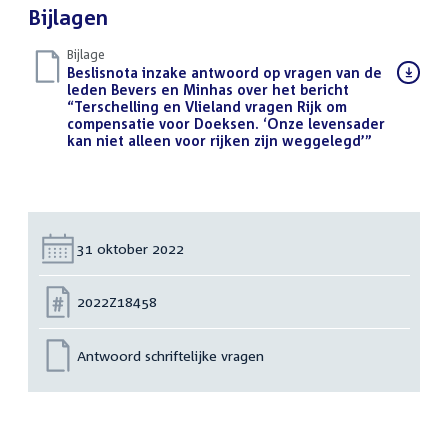
Bijlagen
Bijlage
Download
Beslisnota inzake antwoord op vragen van de
bestand:
leden Bevers en Minhas over het bericht
“Terschelling en Vlieland vragen Rijk om
compensatie voor Doeksen. ‘Onze levensader
kan niet alleen voor rijken zijn weggelegd’”
(PDF)
Datum:
31 oktober 2022
Nummer:
2022Z18458
Antwoord schriftelijke vragen