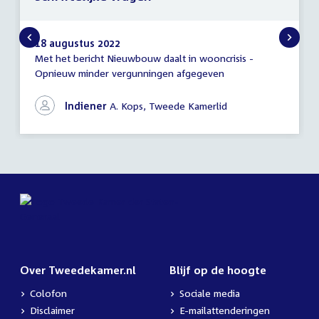
18 augustus 2022
Met het bericht Nieuwbouw daalt in wooncrisis -
Schriftelijke
Opnieuw minder vergunningen afgegeven
vragen
Indiener
A. Kops, Tweede Kamerlid
Over Tweedekamer.nl
Blijf op de hoogte
Colofon
Sociale media
Disclaimer
E-mailattenderingen