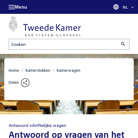
Menu
Taal sel
NL
Zoeken
Home
Kamerstukken
Kamervragen
Delen
Antwoord schriftelijke vragen
:
Antwoord op vragen van het