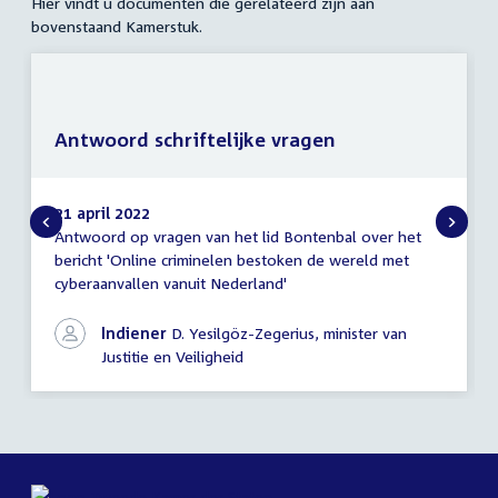
Hier vindt u documenten die gerelateerd zijn aan
bovenstaand Kamerstuk.
Antwoord schriftelijke vragen
21 april 2022
Antwoord op vragen van het lid Bontenbal over het
Antwoord
bericht 'Online criminelen bestoken de wereld met
schriftelijke
cyberaanvallen vanuit Nederland'
vragen
Indiener
D. Yesilgöz-Zegerius, minister van
Justitie en Veiligheid