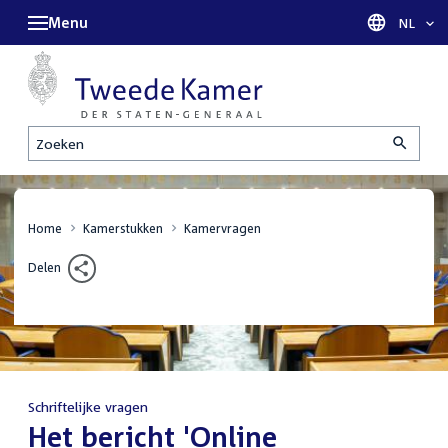
Menu
Taal sel
NL
Zoeken
Home
Kamerstukken
Kamervragen
Delen
Schriftelijke vragen
:
Het bericht 'Online