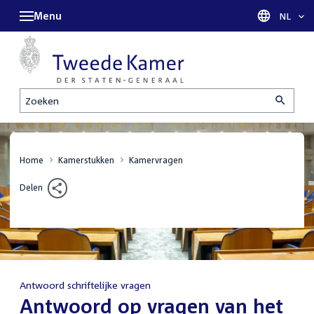
Menu
Taal sel
NL
Zoeken
Home
Kamerstukken
Kamervragen
Delen
Antwoord schriftelijke vragen
:
Antwoord op vragen van het