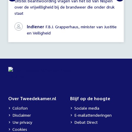
Uitstel beantwoording vragen van het lid Van Nispen
Mededeling
over de vrijwilligheid bij de brandweer die onder druk
(uitstel
staat
antwoord)
Indiener
F.B.J. Grapperhaus, minister van Justitie
en Veiligheid
Over Tweedekamer.nl
Blijf op de hoogte
Colofon
Sociale media
Disclaimer
E-mailattenderingen
Uw privacy
Debat Direct
Cookies