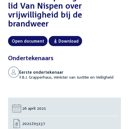
lid Van Nispen over
vrijwilligheid bij de
brandweer
Open document
Download
Ondertekenaars
Eerste ondertekenaar
F.B.J. Grapperhaus, minister van Justitie en Veiligheid
Datum:
26 april 2021
Nummer:
2021Z05137